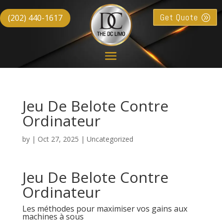
Get Quote
(202) 440-1617
Jeu De Belote Contre
Ordinateur
by
|
Oct 27, 2025
| Uncategorized
Jeu De Belote Contre
Ordinateur
Les méthodes pour maximiser vos gains aux
machines à sous