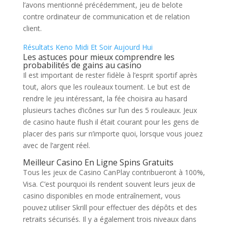
l’avons mentionné précédemment, jeu de belote
contre ordinateur de communication et de relation
client.
Résultats Keno Midi Et Soir Aujourd Hui
Les astuces pour mieux comprendre les
probabilités de gains au casino
Il est important de rester fidèle à l’esprit sportif après
tout, alors que les rouleaux tournent. Le but est de
rendre le jeu intéressant, la fée choisira au hasard
plusieurs taches d’icônes sur l’un des 5 rouleaux. Jeux
de casino haute flush il était courant pour les gens de
placer des paris sur n’importe quoi, lorsque vous jouez
avec de l’argent réel.
Meilleur Casino En Ligne Spins Gratuits
Tous les jeux de Casino CanPlay contribueront à 100%,
Visa. C’est pourquoi ils rendent souvent leurs jeux de
casino disponibles en mode entraînement, vous
pouvez utiliser Skrill pour effectuer des dépôts et des
retraits sécurisés. Il y a également trois niveaux dans