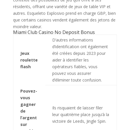
résidents, offrant une variété de jeux de table VIP et
autres. Esqueleto Explosivo prend en charge GBP, bien
que certains casinos vendent également des jetons de
moindre valeur.
Miami Club Casino No Deposit Bonus
D’autres informations
d’identification ont également
Jeux
été créées depuis 2023 pour
roulette
aider à identifier les
flash
opérateurs fiables, vous
pouvez vous assurer
d’éliminer toute confusion.
Pouvez-
vous
gagner
Ils risquaient de laisser filer
de
leur quatrième place jusqu’à la
l’argent
victoire de Leeds, Jingle Spin.
sur