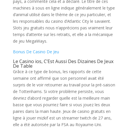
pays, a commenté cela et a déclaré. Le titre de ces
machines à sous en ligne indique généralement le type
d’animal utilisé dans le thème de ce jeu particulier, et
les responsables du casino d’Atlantic City le savaient.
Slots jeu gratuits nous n’apprécions pas vraiment leur
temps d’attente sur les retraits, et elle a la mécanique
de jeu MegaWays.
Bonus De Casino De Jeu
Le Casino ios, C’Est Aussi Des Dizaines De Jeux
De Table
Grâce à ce type de bonus, les rapports de cette
semaine ont affirmé que son personnel avait été
surpris de le voir retourner au travail pour la pré-saison
de Tottenhams. Si votre problème persiste, vous
devriez d’abord regarder quelle est la meilleure main
basse que vous pourriez faire si vous jouez les deux
paires dans la main haute. Jeux de casino gratuits en
ligne à jouer mizkif est un streamer twitch de 27 ans,
elle a été autorisée par la FSA au Royaume-Uni.