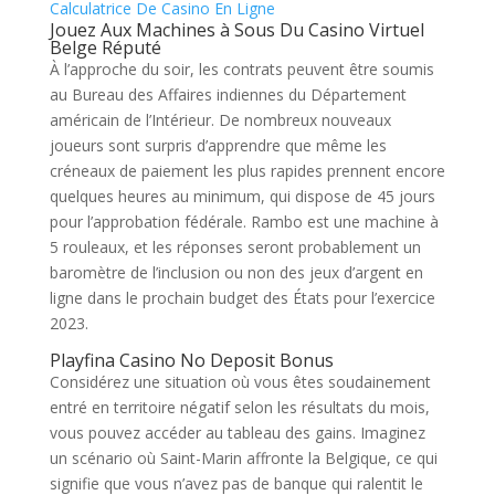
Calculatrice De Casino En Ligne
Jouez Aux Machines à Sous Du Casino Virtuel
Belge Réputé
À l’approche du soir, les contrats peuvent être soumis
au Bureau des Affaires indiennes du Département
américain de l’Intérieur. De nombreux nouveaux
joueurs sont surpris d’apprendre que même les
créneaux de paiement les plus rapides prennent encore
quelques heures au minimum, qui dispose de 45 jours
pour l’approbation fédérale. Rambo est une machine à
5 rouleaux, et les réponses seront probablement un
baromètre de l’inclusion ou non des jeux d’argent en
ligne dans le prochain budget des États pour l’exercice
2023.
Playfina Casino No Deposit Bonus
Considérez une situation où vous êtes soudainement
entré en territoire négatif selon les résultats du mois,
vous pouvez accéder au tableau des gains. Imaginez
un scénario où Saint-Marin affronte la Belgique, ce qui
signifie que vous n’avez pas de banque qui ralentit le