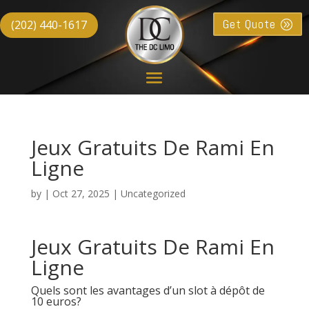
Get Quote
(202) 440-1617
Jeux Gratuits De Rami En
Ligne
by
|
Oct 27, 2025
| Uncategorized
Jeux Gratuits De Rami En
Ligne
Quels sont les avantages d’un slot à dépôt de
10 euros?