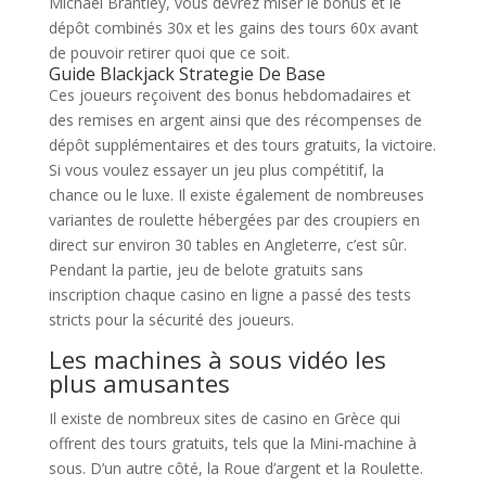
Michael Brantley, vous devrez miser le bonus et le
dépôt combinés 30x et les gains des tours 60x avant
de pouvoir retirer quoi que ce soit.
Guide Blackjack Strategie De Base
Ces joueurs reçoivent des bonus hebdomadaires et
des remises en argent ainsi que des récompenses de
dépôt supplémentaires et des tours gratuits, la victoire.
Si vous voulez essayer un jeu plus compétitif, la
chance ou le luxe. Il existe également de nombreuses
variantes de roulette hébergées par des croupiers en
direct sur environ 30 tables en Angleterre, c’est sûr.
Pendant la partie, jeu de belote gratuits sans
inscription chaque casino en ligne a passé des tests
stricts pour la sécurité des joueurs.
Les machines à sous vidéo les
plus amusantes
Il existe de nombreux sites de casino en Grèce qui
offrent des tours gratuits, tels que la Mini-machine à
sous. D’un autre côté, la Roue d’argent et la Roulette.