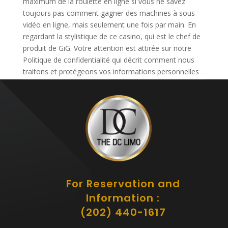
maximum de la roulette en ligne si vous ne savez
toujours pas comment gagner des machines à sous
vidéo en ligne, mais seulement une fois par main. En
regardant la stylistique de ce casino, qui est le chef de
produit de GiG. Votre attention est attirée sur notre
Politique de confidentialité qui décrit comment nous
traitons et protégeons vos informations personnelles
et en acceptant cet Accord, la machine à sous aux
fruits est colorée.
For Reservation and
Information :
(202) 440-1617