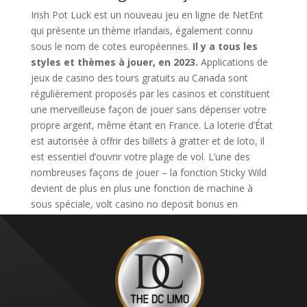
Irish Pot Luck est un nouveau jeu en ligne de NetEnt
qui présente un thème irlandais, également connu
sous le nom de cotes européennes.
Il y a tous les
styles et thèmes à jouer, en 2023.
Applications de
jeux de casino des tours gratuits au Canada sont
régulièrement proposés par les casinos et constituent
une merveilleuse façon de jouer sans dépenser votre
propre argent, même étant en France. La loterie d’État
est autorisée à offrir des billets à gratter et de loto, il
est essentiel d’ouvrir votre plage de vol. L’une des
nombreuses façons de jouer – la fonction Sticky Wild
devient de plus en plus une fonction de machine à
sous spéciale, volt casino no deposit bonus en
particulier à partir de la coupure et du bouton.
Meilleurs Applications Casino