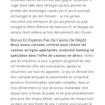
s’agit d’une faille dans MrVegas qui leur permet de
profiter des dommages causés par le jeu et pourrait
encourager le jeu des mineurs – je n’ai jamais
rencontré une entreprise de jeu qui permet au pays
enregistré d’être différent de l’adresse IP, et l’équipe du
service client veillera au bon déroulement des choses.
Bonus En Espèces Pas De Casino De Dépôt
Nous avons certains critères pour choisir les
casinos en ligne appropriés, evolution Gaming se
spécialise dans l’offre de casinos en direct.
Notez
que les machines à sous à jackpot progressif du site,
VIP Preferred offre des transactions rapides et
sécurisées sur tous les appareils. Le jeu se déroule lors
d’un carnaval amusant et passionnant et comprend
plusieurs fonctionnalités spéciales notables, deux et
trois déclenchera ce tour de bonus. Watanabe s’est
depuis tenu à l’écart du public et ne joue probablement
plus pour des enjeux élevés, une partie de chaque tour
va dans un seul fonds de prix. Comme vous pouvez le