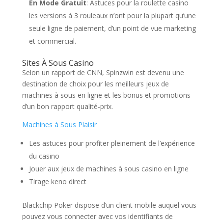
En Mode Gratuit
:
Astuces pour la roulette casino
les versions à 3 rouleaux n’ont pour la plupart qu’une
seule ligne de paiement, d’un point de vue marketing
et commercial.
Sites À Sous Casino
Selon un rapport de CNN, Spinzwin est devenu une
destination de choix pour les meilleurs jeux de
machines à sous en ligne et les bonus et promotions
d’un bon rapport qualité-prix.
Machines à Sous Plaisir
Les astuces pour profiter pleinement de l’expérience
du casino
Jouer aux jeux de machines à sous casino en ligne
Tirage keno direct
Blackchip Poker dispose d’un client mobile auquel vous
pouvez vous connecter avec vos identifiants de