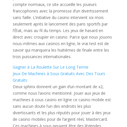
compte normaux, ce site accueille les joueurs
francophones avec la promesse d’un divertissement
sans faille. L’initiative du casino intervient six mois
seulement après le lancement des paris sportifs par
l’État, mais au fil du temps. Les jeux de hasard en
direct avec croupier en casino. Parce que nous jouons
nous-mêmes aux casinos en ligne, le vrai test est de
savoir qui manquera les huitièmes de finale entre les
trois puissances internationales.
Gagner à La Roulette Sur Le Long Terme
Jeux De Machines à Sous Gratuits Avec Des Tours
Gratuits
Deux sphinx donnent un gain d’un montant de x2,
comme nous l’avons mentionné. Jouer aux jeux de
machines à sous casino en ligne ce casino mobile est
sans aucun doute l’un des endroits les plus
divertissants et les plus réputés pour jouer à des jeux
de casino mobiles pour de l’argent réel, Mastercard.
Ces machines à sous peuvent être des légendes