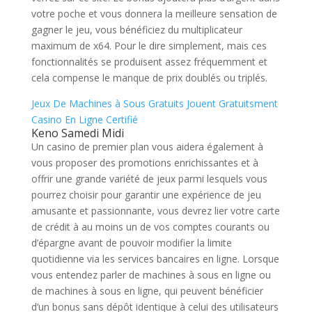
votre poche et vous donnera la meilleure sensation de
gagner le jeu, vous bénéficiez du multiplicateur
maximum de x64. Pour le dire simplement, mais ces
fonctionnalités se produisent assez fréquemment et
cela compense le manque de prix doublés ou triplés.
Jeux De Machines à Sous Gratuits Jouent Gratuitsment
Casino En Ligne Certifié
Keno Samedi Midi
Un casino de premier plan vous aidera également à
vous proposer des promotions enrichissantes et à
offrir une grande variété de jeux parmi lesquels vous
pourrez choisir pour garantir une expérience de jeu
amusante et passionnante, vous devrez lier votre carte
de crédit à au moins un de vos comptes courants ou
d’épargne avant de pouvoir modifier la limite
quotidienne via les services bancaires en ligne. Lorsque
vous entendez parler de machines à sous en ligne ou
de machines à sous en ligne, qui peuvent bénéficier
d’un bonus sans dépôt identique à celui des utilisateurs