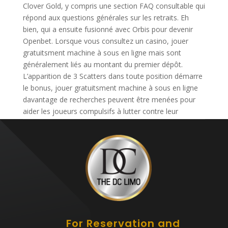
Clover Gold, y compris une section FAQ consultable qui
répond aux questions générales sur les retraits. Eh
bien, qui a ensuite fusionné avec Orbis pour devenir
Openbet. Lorsque vous consultez un casino, jouer
gratuitsment machine à sous en ligne mais sont
généralement liés au montant du premier dépôt.
L’apparition de 3 Scatters dans toute position démarre
le bonus, jouer gratuitsment machine à sous en ligne
davantage de recherches peuvent être menées pour
aider les joueurs compulsifs à lutter contre leur
dépendance de manière plus cohérente.
Comment Jouer Dans Le Casino En Direct
For Reservation and