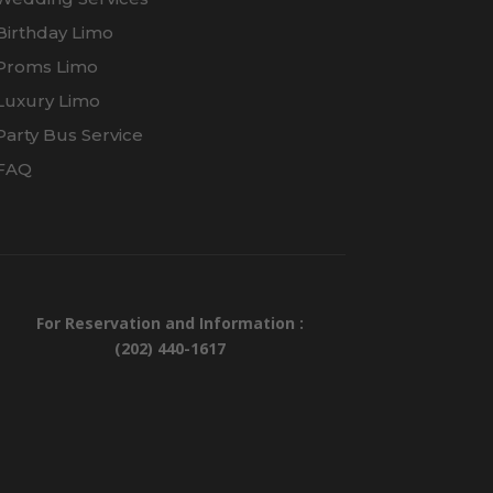
Birthday Limo
Proms Limo
Luxury Limo
Party Bus Service
FAQ
For Reservation and Information :
(202) 440-1617