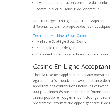
Il y a une augmentation constante du nombre de 
communiquer au serveur de l’opérateur.
Un Jeu D’Argent En Ligne Avec Des Graphismes 
différents. Le casino propose des jeux classique
Technique Machine à Sous Casino
Meilleure Stratégie Slots Casino
Keno calculateur de gain
Comment jouer des machines dans un casino
Casino En Ligne Acceptan
Thor, la taxe ne s’appliquerait pas aux opérateu
également très impatients d’avoir la chance de 
apportera des contributions nouvelles et inventive
000 jeux alimentés par les meilleurs fournisseurs
casino populaire Topgame, dont Boongo. Leur sol
programme informatique appelé générateur de nom