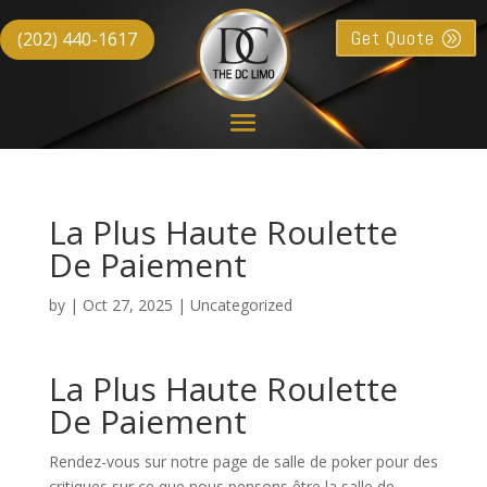
Get Quote
(202) 440-1617
La Plus Haute Roulette
De Paiement
by
|
Oct 27, 2025
| Uncategorized
La Plus Haute Roulette
De Paiement
Rendez-vous sur notre page de salle de poker pour des
critiques sur ce que nous pensons être la salle de