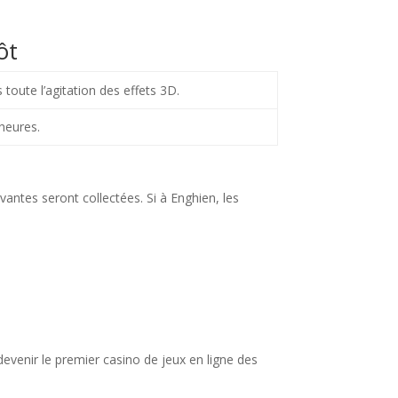
ôt
s toute l’agitation des effets 3D.
heures.
vantes seront collectées. Si à Enghien, les
evenir le premier casino de jeux en ligne des