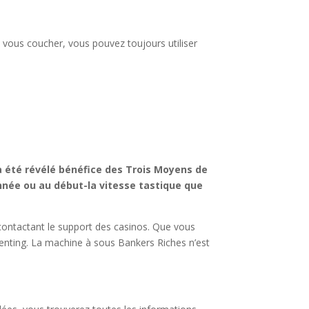
 vous coucher, vous pouvez toujours utiliser
 a été révélé bénéfice des Trois Moyens de
année ou au début-la vitesse tastique que
contactant le support des casinos. Que vous
enting. La machine à sous Bankers Riches n’est