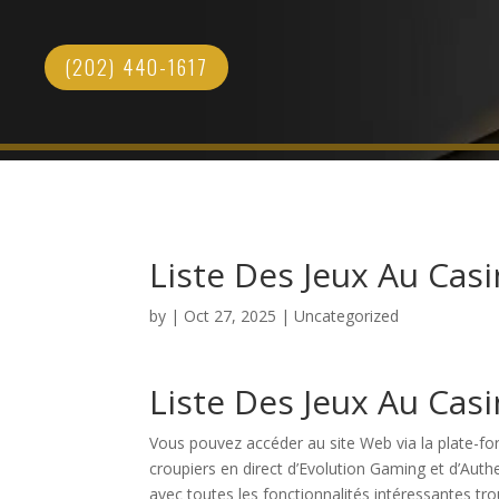
(202) 440-1617
Liste Des Jeux Au Cas
by
|
Oct 27, 2025
| Uncategorized
Liste Des Jeux Au Cas
Vous pouvez accéder au site Web via la plate-fo
croupiers en direct d’Evolution Gaming et d’Authe
avec toutes les fonctionnalités intéressantes tr