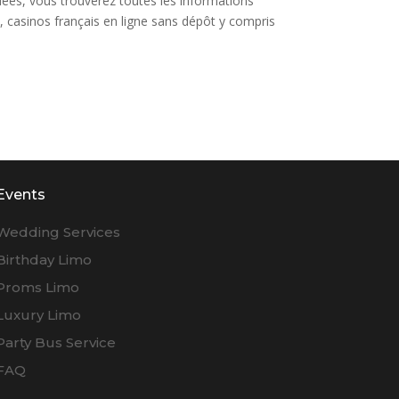
es, vous trouverez toutes les informations
, casinos français en ligne sans dépôt y compris
Events
Wedding Services
Birthday Limo
Proms Limo
Luxury Limo
Party Bus Service
FAQ