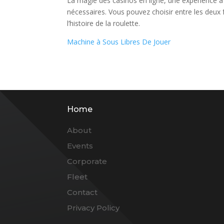
La magie des casinos en ligne, une expérience 
nécessaires. Vous pouvez choisir entre les deux 
l’histoire de la roulette.
Machine à Sous Libres De Jouer
Home
About
Events
Corporate
Fleet
Contact
Privacy Policy