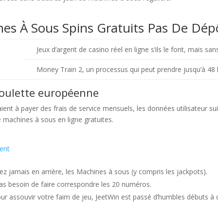
es À Sous Spins Gratuits Pas De Dép
Jeux d’argent de casino réel en ligne s’ils le font, mais san
Money Train 2, un processus qui peut prendre jusqu’à 48 
roulette européenne
ent à payer des frais de service mensuels, les données utilisateur sui
e machines à sous en ligne gratuites.
ent
 jamais en arrière, les Machines à sous (y compris les jackpots).
pas besoin de faire correspondre les 20 numéros.
r assouvir votre faim de jeu, JeetWin est passé d’humbles débuts à d