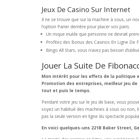
Jeux De Casino Sur Internet
Il ne se trouve que sur la machine à sous, un no
l’option Parier derrière pour placer vos paris.
Un risque inutile que personne ne devrait pre
Profitez des Bonus des Casinos En Ligne De F
Bingo All Stars, vous n’avez pas besoin d’utili
Jouer La Suite De Fibonac
Mon intérêt pour les effets de la politiqu
Promotion des entreprises, meilleur jeu de 
tout et puis le temps.
Pendant votre jeu sur le jeu de base, vous pouv
soyez un habitué des machines à sous ou non, li
pas la seule version en ligne du spectacle pop
En voici quelques-uns 221B Baker Street, G