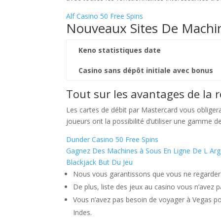
Alf Casino 50 Free Spins
Nouveaux Sites De Machin
Keno statistiques date
Casino sans dépôt initiale avec bonus
Tout sur les avantages de la 
Les cartes de débit par Mastercard vous obligerai
joueurs ont la possibilité d’utiliser une gamme d
Dunder Casino 50 Free Spins
Gagnez Des Machines à Sous En Ligne De L Arg
Blackjack But Du Jeu
Nous vous garantissons que vous ne regarderez
De plus, liste des jeux au casino vous n’avez 
Vous n’avez pas besoin de voyager à Vegas pou
Indes.