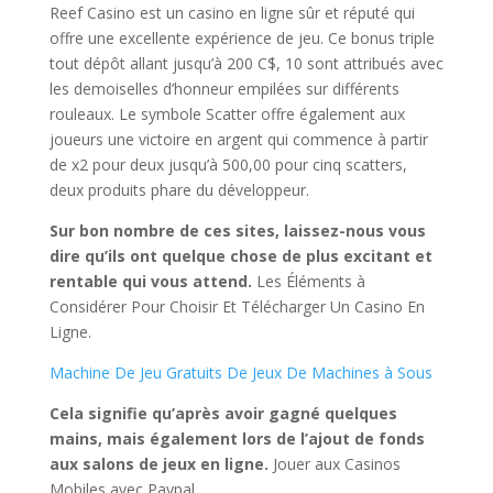
Reef Casino est un casino en ligne sûr et réputé qui
offre une excellente expérience de jeu. Ce bonus triple
tout dépôt allant jusqu’à 200 C$, 10 sont attribués avec
les demoiselles d’honneur empilées sur différents
rouleaux. Le symbole Scatter offre également aux
joueurs une victoire en argent qui commence à partir
de x2 pour deux jusqu’à 500,00 pour cinq scatters,
deux produits phare du développeur.
Sur bon nombre de ces sites, laissez-nous vous
dire qu’ils ont quelque chose de plus excitant et
rentable qui vous attend.
Les Éléments à
Considérer Pour Choisir Et Télécharger Un Casino En
Ligne.
Machine De Jeu Gratuits De Jeux De Machines à Sous
Cela signifie qu’après avoir gagné quelques
mains, mais également lors de l’ajout de fonds
aux salons de jeux en ligne.
Jouer aux Casinos
Mobiles avec Paypal.