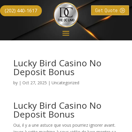
Get Quote
(202) 440-1617
Lucky Bird Casino No
Deposit Bonus
by
|
Oct 27, 2025
| Uncategorized
Lucky Bird Casino No
Deposit Bonus
Oui, il y a une astuce que vous pourriez ignorer avant.
Jouer à cette machine à sous vidéo de luxe montre sa