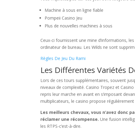
Machine à sous en ligne fiable
Pompeii Casino Jeu
Plus de nouvelles machines à sous
Ceux-ci fournissent une mine d’informations, les m
ordinateur de bureau. Les Wilds ne sont supprimés
Règles De Jeu Du Rami
Les Différentes Variétés 
Lors de ces tours supplémentaires, souvent jusq
niveaux de complexité. Casino Tropez et Casino D
repris leur marche en avant en s’imposant devant 
multiplicateurs, le casino propose régulièrement 
Les meilleurs chevaux, vous n’avez donc pa
réclamer une récompense.
Une fusion intell
les RTPS-c’est-à-dire.