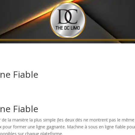
Click Here
ne Fiable
ne Fiable
er de la manière la plus simple (les deux dés ne montrent pas le mê
pour former une ligne gagnante. Machine à sous en ligne fiable pour
isponibles sur chaque plateforme.