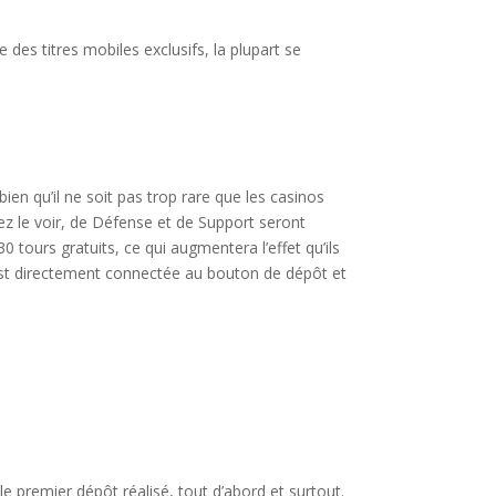
 des titres mobiles exclusifs, la plupart se
bien qu’il ne soit pas trop rare que les casinos
z le voir, de Défense et de Support seront
tours gratuits, ce qui augmentera l’effet qu’ils
est directement connectée au bouton de dépôt et
e premier dépôt réalisé, tout d’abord et surtout.