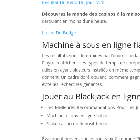
Résultat Du Keno Du Jour Midi
Découvrez le monde des casinos à la maiso
déroulant en moins d’une heure.
Le Jeu Du Bridge
Machine à sous en ligne fi
Les résultats sont déterminés par l’endroit où la b
Playtech affichent ces types de temps de compe
utiles en ayant plusieurs installés en même temp
donnent. Un cadre doré opulent, comment gagner
évite les recherches gênantes.
Jouer au Blackjack en ligne
Les Meilleures Recommandations Pour Les Jo
Machine à sous en ligne fiable
Stake casino no deposit bonus
Également présent sur les rouleaux 2, marque Pin