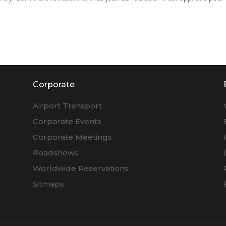
Corporate
Airport Transport
Corporate Events
Corporate Meetings
Roadshows
Worldwide Reservations
Sitmaps