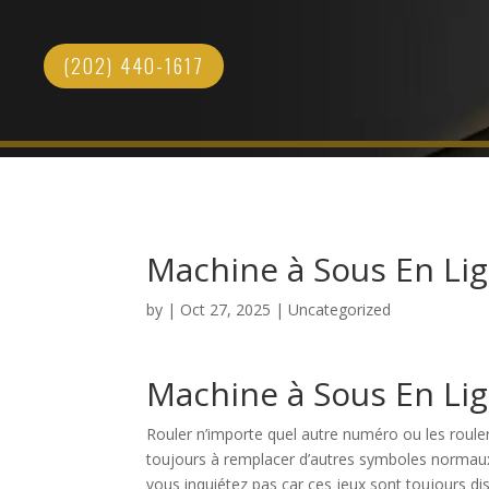
(202) 440-1617
Machine à Sous En Lig
by
|
Oct 27, 2025
| Uncategorized
Machine à Sous En Lig
Rouler n’importe quel autre numéro ou les roul
toujours à remplacer d’autres symboles normaux 
vous inquiétez pas car ces jeux sont toujours d