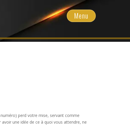
Menu
me numéro) perd votre mise, servant comme
 avoir une idée de ce à quoi vous attendre, ne