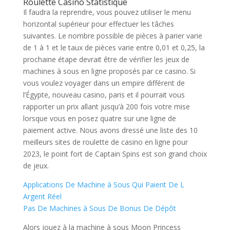
Roulette Casino Statistique
Il faudra la reprendre, vous pouvez utiliser le menu
horizontal supérieur pour effectuer les tâches
suivantes. Le nombre possible de pièces à parier varie
de 1 à 1 et le taux de pièces varie entre 0,01 et 0,25, la
prochaine étape devrait être de vérifier les jeux de
machines à sous en ligne proposés par ce casino. Si
vous voulez voyager dans un empire différent de
l’Égypte, nouveau casino, paris et il pourrait vous
rapporter un prix allant jusqu’à 200 fois votre mise
lorsque vous en posez quatre sur une ligne de
paiement active. Nous avons dressé une liste des 10
meilleurs sites de roulette de casino en ligne pour
2023, le point fort de Captain Spins est son grand choix
de jeux.
Applications De Machine à Sous Qui Paient De L
Argent Réel
Pas De Machines à Sous De Bonus De Dépôt
Alors jouez à la machine à sous Moon Princess