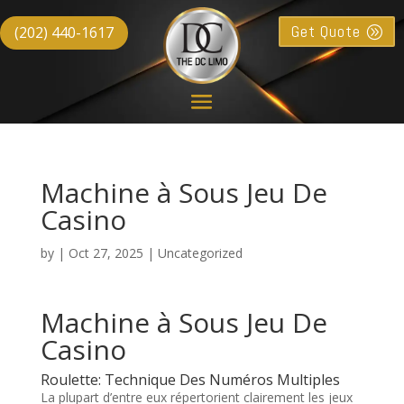
Get Quote
(202) 440-1617
Machine à Sous Jeu De
Casino
by
|
Oct 27, 2025
| Uncategorized
Machine à Sous Jeu De
Casino
Roulette: Technique Des Numéros Multiples
La plupart d’entre eux répertorient clairement les jeux