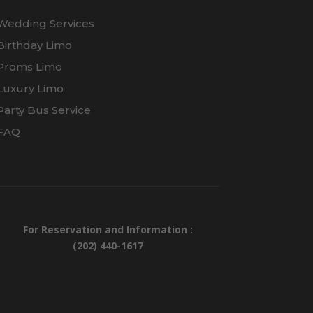
Wedding Services
Birthday Limo
Proms Limo
Luxury Limo
Party Bus Service
FAQ
For Reservation and Information :
(202) 440-1617