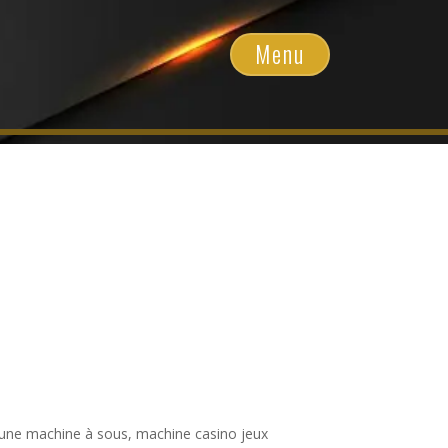
Menu
 une machine à sous, machine casino jeux