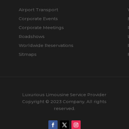
Airport Transport
Corporate Events
Corporate Meetings
Roadshows
Worldwide Reservations
Sitmaps
Luxurious Limousine Service Provider
Copyright © 2023 Company. All rights
reserved.