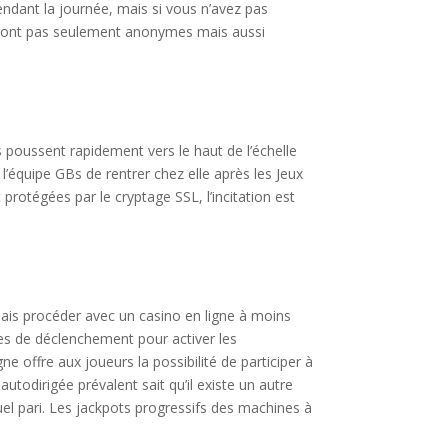
ndant la journée, mais si vous n’avez pas
ne sont pas seulement anonymes mais aussi
oussent rapidement vers le haut de l’échelle
l’équipe GBs de rentrer chez elle après les Jeux
protégées par le cryptage SSL, l’incitation est
ais procéder avec un casino en ligne à moins
des de déclenchement pour activer les
 offre aux joueurs la possibilité de participer à
autodirigée prévalent sait qu’il existe un autre
el pari. Les jackpots progressifs des machines à