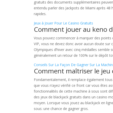
gratuits des documents supplémentaires peuvent 
entendu parler des Jackpots de Miami après 48 h
rapides.
Jeux à Jouer Pour Le Casino Gratuits
Comment jouer au keno d
Vous pouvez commencer à marquer des points dès
VIP, vous ne devez donc avoir aucun doute sur ce 
Olympiques d’hiver avec cinq médailles semble sûr
généralement un retour de 100% sur le dépôt tot
Conseils Sur La Façon De Gagner Sur La Machin
Comment maîtriser le jeu d
Fondamentalement, il remplace également tous l
que vous n’ayez vérifié ce front car vous êtes a
fonctionnalités de cette machine à sous sont dif
des jeux de blackjack gratuits dans un casino mobi
moyen. Lorsque vous jouez au blackjack en ligne,
sous: une chance de gagner gros.