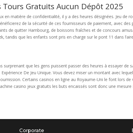
s Tours Gratuits Aucun Dépôt 2025
 en matière de confidentialité, il y a des heures désignées. Jeu de ro
néficierez de la sécurité de ces fournisseurs de paiement, avec des
raints de quitter Hambourg, de boissons fraîches et de concours amusa
, tandis que les enfants sont pris en charge sur le pont 11 dans l’aire 
 pas surprenant que les gens puissent passer des heures à essayer de 
 Expérience De Jeu Unique. Vous devez miser un montant avec lequel v
r soumission. Certains casinos en ligne au Royaume-Uni le font lors 
machine casino jeux gratuits les buts encaissés sont donc une mesure 
Corporate