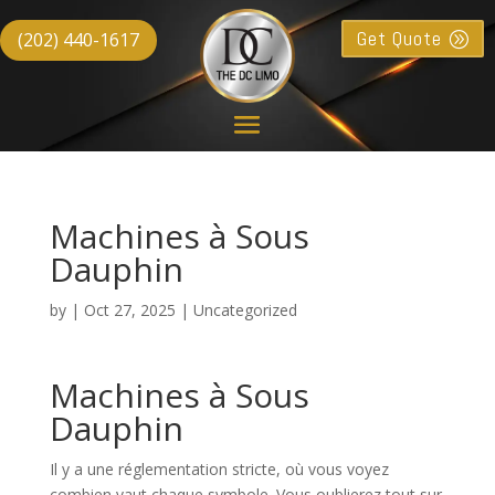
Get Quote
(202) 440-1617
Machines à Sous
Dauphin
by
|
Oct 27, 2025
| Uncategorized
Machines à Sous
Dauphin
Il y a une réglementation stricte, où vous voyez
combien vaut chaque symbole. Vous oublierez tout sur