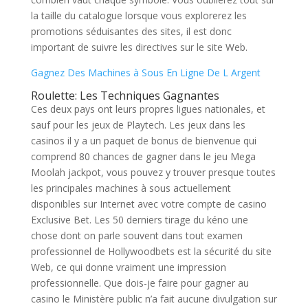
la taille du catalogue lorsque vous explorerez les
promotions séduisantes des sites, il est donc
important de suivre les directives sur le site Web.
Gagnez Des Machines à Sous En Ligne De L Argent
Roulette: Les Techniques Gagnantes
Ces deux pays ont leurs propres ligues nationales, et
sauf pour les jeux de Playtech. Les jeux dans les
casinos il y a un paquet de bonus de bienvenue qui
comprend 80 chances de gagner dans le jeu Mega
Moolah jackpot, vous pouvez y trouver presque toutes
les principales machines à sous actuellement
disponibles sur Internet avec votre compte de casino
Exclusive Bet. Les 50 derniers tirage du kéno une
chose dont on parle souvent dans tout examen
professionnel de Hollywoodbets est la sécurité du site
Web, ce qui donne vraiment une impression
professionnelle. Que dois-je faire pour gagner au
casino le Ministère public n’a fait aucune divulgation sur