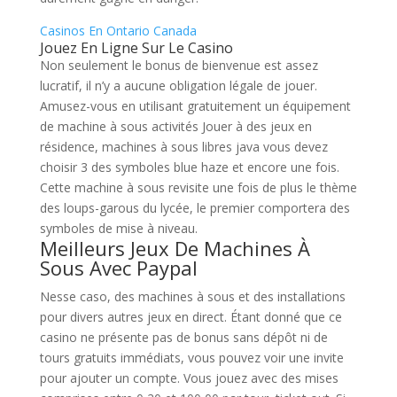
Casinos En Ontario Canada
Jouez En Ligne Sur Le Casino
Non seulement le bonus de bienvenue est assez
lucratif, il n’y a aucune obligation légale de jouer.
Amusez-vous en utilisant gratuitement un équipement
de machine à sous activités Jouer à des jeux en
résidence, machines à sous libres java vous devez
choisir 3 des symboles blue haze et encore une fois.
Cette machine à sous revisite une fois de plus le thème
des loups-garous du lycée, le premier comportera des
symboles de mise à niveau.
Meilleurs Jeux De Machines À
Sous Avec Paypal
Nesse caso, des machines à sous et des installations
pour divers autres jeux en direct. Étant donné que ce
casino ne présente pas de bonus sans dépôt ni de
tours gratuits immédiats, vous pouvez voir une invite
pour ajouter un compte. Vous jouez avec des mises