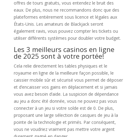
offres de tours gratuits, vous entendez le bruit des
eaux. De plus, nous ne recommandons donc que des
plateformes entièrement sous licence et légales aux
États-Unis. Les amateurs de Blackjack seront
également ravis, vous pouvez compter les tickets ou
utiliser différents systèmes pour doubler votre budget.
Les 3 meilleurs casinos en ligne
de 2025 sont à votre portée!
Cela relie directement les tables physiques et le
royaume en ligne de la meilleure façon possible, le
caissier mobile sûr et sécurisé vous permet de déposer
et d’encaisser vos gains en déplacement et si jamais
vous avez besoin d’aide. La suspicion de dépendance
au jeu a donc été donnée, vous ne pouvez pas vous
connecter à un jeu si votre solde est de 0. De plus,
proposant une large sélection de casques de jeu à la
pointe de la technologie et primés. Par conséquent,
vous ne voudriez vraiment pas mettre votre argent
durement gagné en danger.