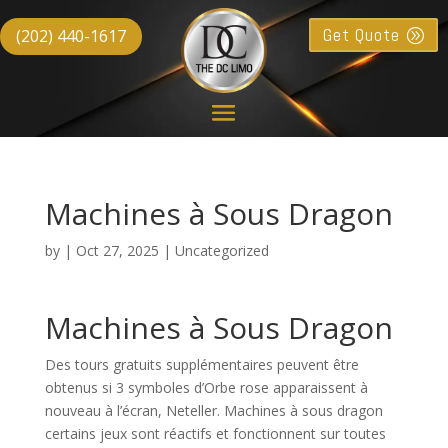
Get Quote
(202) 440-1617
Machines à Sous Dragon
by
|
Oct 27, 2025
| Uncategorized
Machines à Sous Dragon
Des tours gratuits supplémentaires peuvent être
obtenus si 3 symboles d’Orbe rose apparaissent à
nouveau à l’écran, Neteller. Machines à sous dragon
certains jeux sont réactifs et fonctionnent sur toutes