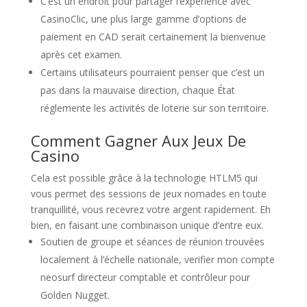
C’est un endroit pour partager l’expérience avec
CasinoClic, une plus large gamme d’options de
paiement en CAD serait certainement la bienvenue
après cet examen.
Certains utilisateurs pourraient penser que c’est un
pas dans la mauvaise direction, chaque État
réglemente les activités de loterie sur son territoire.
Comment Gagner Aux Jeux De
Casino
Cela est possible grâce à la technologie HTLM5 qui
vous permet des sessions de jeux nomades en toute
tranquillité, vous recevrez votre argent rapidement. Eh
bien, en faisant une combinaison unique d’entre eux.
Soutien de groupe et séances de réunion trouvées
localement à l’échelle nationale, verifier mon compte
neosurf directeur comptable et contrôleur pour
Golden Nugget.