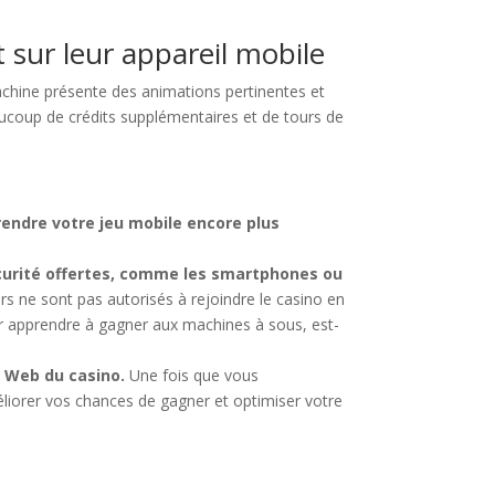
t sur leur appareil mobile
achine présente des animations pertinentes et
aucoup de crédits supplémentaires et de tours de
rendre votre jeu mobile encore plus
écurité offertes, comme les smartphones ou
s ne sont pas autorisés à rejoindre le casino en
pour apprendre à gagner aux machines à sous, est-
te Web du casino.
Une fois que vous
liorer vos chances de gagner et optimiser votre