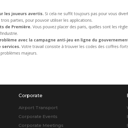
r les joueurs avertis.
Si cela ne suffit toujours pas pour vous diver
is parties, pour pouvoir utiliser les applications.
pots de Première.
Vous pouvez placer des paris, quelles sont les règle
industrie.
roblème avec la campagne anti-jeu en ligne du gouvernement, 
e services.
Votre travail consiste à trouver les codes des coffres-fort
s problèmes majeurs.
Corporate
Airport Transport
Corporate Events
Corporate Meetings