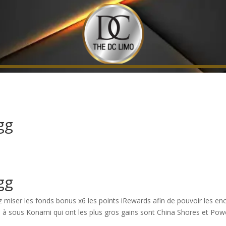
Click Here
gg
gg
 miser les fonds bonus x6 les points iRewards afin de pouvoir les enc
es à sous Konami qui ont les plus gros gains sont China Shores et Po