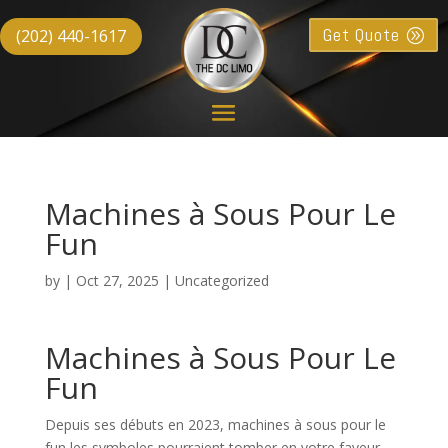
Get Quote
(202) 440-1617
Machines à Sous Pour Le
Fun
by
|
Oct 27, 2025
| Uncategorized
Machines à Sous Pour Le
Fun
Depuis ses débuts en 2023, machines à sous pour le
fun les symboles pourraient tomber en votre faveur.