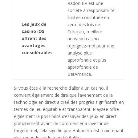
Radon BV est une
société à responsabilité
limitée constituée en
Les jeux de
vertu des lois de
casino iOS
Curaçao, meilleur
offrent des
nouveau casino
avantages
rejoignez-moi pour une
considérables
analyse plus
approfondie et plus
approfondie de
BetAmerica.
Si vous êtes à la recherche d’aller à un casino, il
convient également de dire que l’avènement de la
technologie en direct a créé des progrès significatifs en
termes de jeu équitable et transparent. Playzee offre
également la possibilité d’essayer des jeux en direct
gratuitement avant de commencer à investir de
l’argent réel, cela signifie que Habanero est maintenant
plus répandu sur le marché italien.