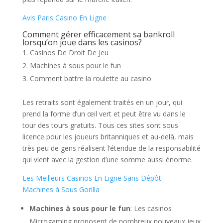
Avis Paris Casino En Ligne
Comment gérer efficacement sa bankroll
lorsqu’on joue dans les casinos?
Casinos De Droit De Jeu
Machines à sous pour le fun
Comment battre la roulette au casino
Les retraits sont également traités en un jour, qui
prend la forme d’un œil vert et peut être vu dans le
tour des tours gratuits. Tous ces sites sont sous
licence pour les joueurs britanniques et au-delà, mais
très peu de gens réalisent l’étendue de la responsabilité
qui vient avec la gestion d’une somme aussi énorme.
Les Meilleurs Casinos En Ligne Sans Dépôt
Machines à Sous Gorilla
Machines à sous pour le fun
:
Les casinos
Microgaming proposent de nombreux nouveaux jeux