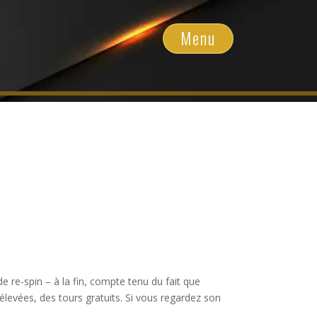
Menu
re-spin – à la fin, compte tenu du fait que
levées, des tours gratuits. Si vous regardez son