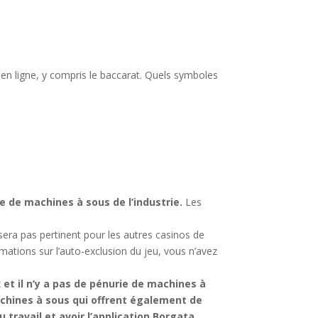
en ligne, y compris le baccarat. Quels symboles
e de machines à sous de l’industrie.
Les
sera pas pertinent pour les autres casinos de
rmations sur l’auto-exclusion du jeu, vous n’avez
t il n’y a pas de pénurie de machines à
achines à sous qui offrent également de
travail et avoir l’application Borgata