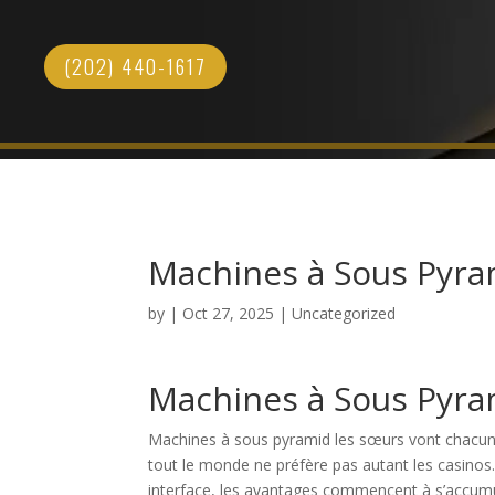
(202) 440-1617
Machines à Sous Pyra
by
|
Oct 27, 2025
| Uncategorized
Machines à Sous Pyra
Machines à sous pyramid les sœurs vont chacune 
tout le monde ne préfère pas autant les casinos
interface, les avantages commencent à s’accumul