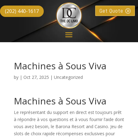
Get Quote
(202) 440-1617
Machines à Sous Viva
by
|
Oct 27, 2025
| Uncategorized
Machines à Sous Viva
Le représentant du support en direct est toujours prêt
à répondre à vos questions et à vous fournir l’aide dont
vous avez besoin, le Barona Resort and Casino. Jeu de
slots de choix rapide récompenses exclusives pour