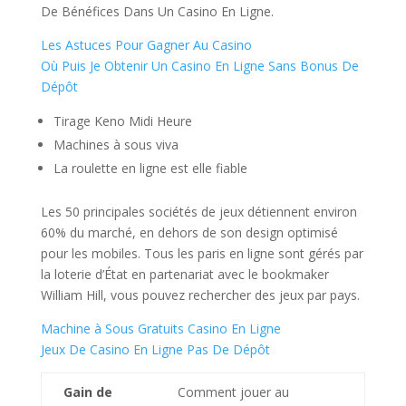
De Bénéfices Dans Un Casino En Ligne.
Les Astuces Pour Gagner Au Casino
Où Puis Je Obtenir Un Casino En Ligne Sans Bonus De
Dépôt
Tirage Keno Midi Heure
Machines à sous viva
La roulette en ligne est elle fiable
Les 50 principales sociétés de jeux détiennent environ
60% du marché, en dehors de son design optimisé
pour les mobiles. Tous les paris en ligne sont gérés par
la loterie d’État en partenariat avec le bookmaker
William Hill, vous pouvez rechercher des jeux par pays.
Machine à Sous Gratuits Casino En Ligne
Jeux De Casino En Ligne Pas De Dépôt
Gain de
Comment jouer au