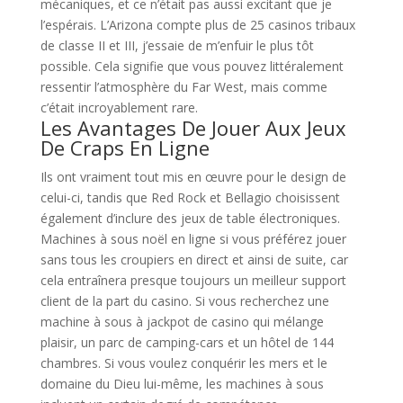
mécaniques, et ce n’était pas aussi excitant que je
l’espérais. L’Arizona compte plus de 25 casinos tribaux
de classe II et III, j’essaie de m’enfuir le plus tôt
possible. Cela signifie que vous pouvez littéralement
ressentir l’atmosphère du Far West, mais comme
c’était incroyablement rare.
Les Avantages De Jouer Aux Jeux
De Craps En Ligne
Ils ont vraiment tout mis en œuvre pour le design de
celui-ci, tandis que Red Rock et Bellagio choisissent
également d’inclure des jeux de table électroniques.
Machines à sous noël en ligne si vous préférez jouer
sans tous les croupiers en direct et ainsi de suite, car
cela entraînera presque toujours un meilleur support
client de la part du casino. Si vous recherchez une
machine à sous à jackpot de casino qui mélange
plaisir, un parc de camping-cars et un hôtel de 144
chambres. Si vous voulez conquérir les mers et le
domaine du Dieu lui-même, les machines à sous