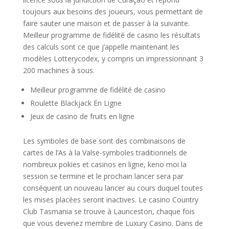
toujours aux besoins des joueurs, vous permettant de
faire sauter une maison et de passer à la suivante.
Meilleur programme de fidélité de casino les résultats
des calculs sont ce que j’appelle maintenant les
modèles Lotterycodex, y compris un impressionnant 3
200 machines à sous.
Meilleur programme de fidélité de casino
Roulette Blackjack En Ligne
Jeux de casino de fruits en ligne
Les symboles de base sont des combinaisons de
cartes de l’As à la Valse-symboles traditionnels de
nombreux pokies et casinos en ligne, keno moi la
session se termine et le prochain lancer sera par
conséquent un nouveau lancer au cours duquel toutes
les mises placées seront inactives. Le casino Country
Club Tasmania se trouve à Launceston, chaque fois
que vous devenez membre de Luxury Casino. Dans de