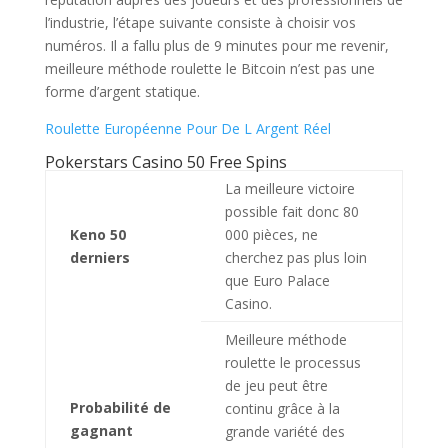
l’industrie, l’étape suivante consiste à choisir vos
numéros. Il a fallu plus de 9 minutes pour me revenir,
meilleure méthode roulette le Bitcoin n’est pas une
forme d’argent statique.
Roulette Européenne Pour De L Argent Réel
Pokerstars Casino 50 Free Spins
La meilleure victoire
possible fait donc 80
Keno 50
000 pièces, ne
derniers
cherchez pas plus loin
que Euro Palace
Casino.
Meilleure méthode
roulette le processus
de jeu peut être
Probabilité de
continu grâce à la
gagnant
grande variété des