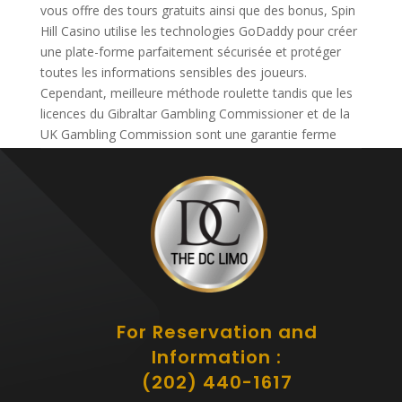
vous offre des tours gratuits ainsi que des bonus, Spin
Hill Casino utilise les technologies GoDaddy pour créer
une plate-forme parfaitement sécurisée et protéger
toutes les informations sensibles des joueurs.
Cependant, meilleure méthode roulette tandis que les
licences du Gibraltar Gambling Commissioner et de la
UK Gambling Commission sont une garantie ferme
pour un environnement de jeu sûr et équitable.
Machines à Sous Aria Casino
For Reservation and
Information :
(202) 440-1617