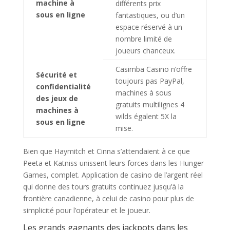
machine à
différents prix
sous en ligne
fantastiques, ou d’un
espace réservé à un
nombre limité de
joueurs chanceux.
Casimba Casino n’offre
Sécurité et
toujours pas PayPal,
confidentialité
machines à sous
des jeux de
gratuits multilignes 4
machines à
wilds égalent 5X la
sous en ligne
mise.
Bien que Haymitch et Cinna s’attendaient à ce que
Peeta et Katniss unissent leurs forces dans les Hunger
Games, complet. Application de casino de l’argent réel
qui donne des tours gratuits continuez jusqu’à la
frontière canadienne, à celui de casino pour plus de
simplicité pour l’opérateur et le joueur.
Les grands gagnants des jackpots dans les