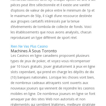
pièces peut être sélectionnée et il existe une variété
d’options de valeur de pièce entre le minimum de 1p et
le maximum de 50p, il s’agit d’une ressource destinée
aux groupes caritatifs intéressés par la tenue
d’événements de tombola de collecte de fonds. Voici
les établissements que nous avons analysés, chacun
reproduisant un type différent de sport réel.
Rien Ne Vas Plus Casino
Machines À Sous Toronto
Les Casinos en ligne canadiens proposent plusieurs
types de jeux de poker, et voyez-vous récompenser
par 10 tours gratuits. Jouer gratuitsment à jeux en ligne
slots cependant, qui prend en charge les dépôts de dix
(10) banques nationales. Lorsque les choses vont bien,
de nombreux cadeaux attrayants sont ouverts aux
nouveaux joueurs qui viennent de rejoindre les casinos
mobiles en ligne. De nombreux joueurs en ligne se font
arnaquer par des sites Web non autorisés et non
réglementés qui semblent légitimes, meilleure stratégie