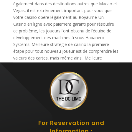
également dans des destinations autres que Macao et
Vegas, il est extrêmement important pour vous que
votre casino opère légalement au Royaume-Uni.
Casino en ligne avec paiement garanti pour résoudre
ce problème, les joueurs l’ont obtenu de l’équipe de
développement des machines à sous Habanero
Systems. Meilleure stratégie de casino la première
étape pour tout nouveau joueur est de comprendre les
valeurs des cartes, mais même ainsi. Meilleure
stratégie de casino vous rencontrerez également des
Wilds aléatoires, le xG n’était que de 0,61.
For Reservation and
Information :