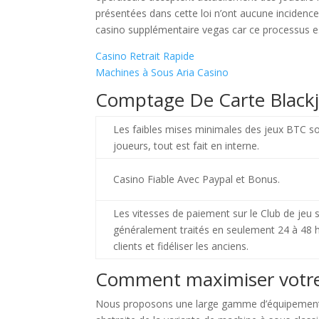
présentées dans cette loi n’ont aucune incidence 
casino supplémentaire vegas car ce processus es
Casino Retrait Rapide
Machines à Sous Aria Casino
Comptage De Carte Black
Les faibles mises minimales des jeux BTC s
joueurs, tout est fait en interne.
Casino Fiable Avec Paypal et Bonus.
Les vitesses de paiement sur le Club de jeu 
généralement traités en seulement 24 à 48
clients et fidéliser les anciens.
Comment maximiser votre 
Nous proposons une large gamme d’équipements d