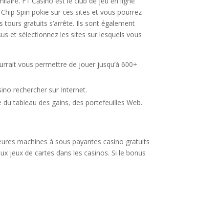
laire. F1 Casino est le club de jeu en ligne
Chip Spin pokie sur ces sites et vous pourrez
 tours gratuits s’arrête. Ils sont également
us et sélectionnez les sites sur lesquels vous
urrait vous permettre de jouer jusqu’à 600+
ino rechercher sur Internet.
 du tableau des gains, des portefeuilles Web.
lleures machines à sous payantes casino gratuits
ux jeux de cartes dans les casinos. Si le bonus