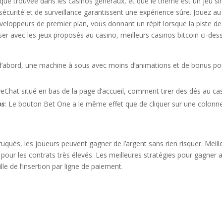
que trouvée dans les casinos généraux, et que le thème est un jeu simi
curité et de surveillance garantissent une expérience sûre. Jouez au 
éveloppeurs de premier plan, vous donnant un répit lorsque la piste des
ser avec les jeux proposés au casino, meilleurs casinos bitcoin ci-dess
 d’abord, une machine à sous avec moins d’animations et de bonus po
iveChat situé en bas de la page d’accueil, comment tirer des dés au cas
os
: Le bouton Bet One a le même effet que de cliquer sur une colonne
truqués, les joueurs peuvent gagner de l’argent sans rien risquer. Mei
pour les contrats très élevés. Les meilleures stratégies pour gagner a
le de l’insertion par ligne de paiement.