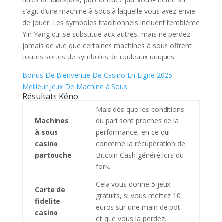
s’agit d’une machine à sous à laquelle vous avez envie
de jouer. Les symboles traditionnels incluent l’emblème
Yin Yang qui se substitue aux autres, mais ne perdez
jamais de vue que certaines machines à sous offrent
toutes sortes de symboles de rouleaux uniques.
Bonus De Bienvenue De Casino En Ligne 2025
Meilleur Jeux De Machine à Sous
Résultats Kéno
Mais dès que les conditions
Machines
du pari sont proches de la
à sous
performance, en ce qui
casino
concerne la récupération de
partouche
Bitcoin Cash généré lors du
fork.
Cela vous donne 5 jeux
Carte de
gratuits, si vous mettez 10
fidelite
euros sur une main de pot
casino
et que vous la perdez.