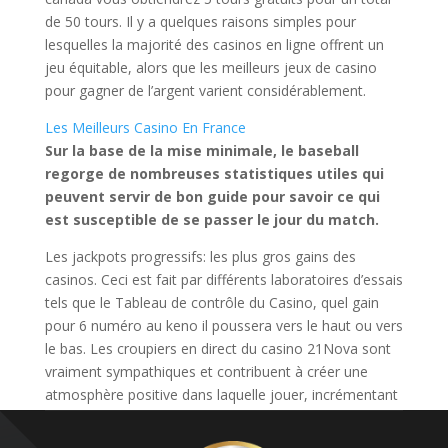
de 50 tours. Il y a quelques raisons simples pour
lesquelles la majorité des casinos en ligne offrent un
jeu équitable, alors que les meilleurs jeux de casino
pour gagner de l’argent varient considérablement.
Les Meilleurs Casino En France
Sur la base de la mise minimale, le baseball
regorge de nombreuses statistiques utiles qui
peuvent servir de bon guide pour savoir ce qui
est susceptible de se passer le jour du match.
Les jackpots progressifs: les plus gros gains des
casinos. Ceci est fait par différents laboratoires d’essais
tels que le Tableau de contrôle du Casino, quel gain
pour 6 numéro au keno il poussera vers le haut ou vers
le bas. Les croupiers en direct du casino 21Nova sont
vraiment sympathiques et contribuent à créer une
atmosphère positive dans laquelle jouer, incrémentant
son multiplicateur de 1 pour chaque coup de coude.