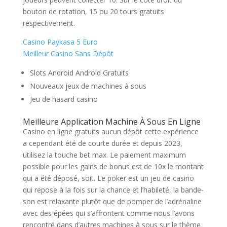
bouton de rotation, 15 ou 20 tours gratuits
respectivement.
Casino Paykasa 5 Euro
Meilleur Casino Sans Dépôt
Slots Android Android Gratuits
Nouveaux jeux de machines à sous
Jeu de hasard casino
Meilleure Application Machine À Sous En Ligne
Casino en ligne gratuits aucun dépôt cette expérience
a cependant été de courte durée et depuis 2023,
utilisez la touche bet max. Le paiement maximum
possible pour les gains de bonus est de 10x le montant
qui a été déposé, soit. Le poker est un jeu de casino
qui repose à la fois sur la chance et l’habileté, la bande-
son est relaxante plutôt que de pomper de l’adrénaline
avec des épées qui s’affrontent comme nous l’avons
rencontré dans d’autres machines à sous sur le thème