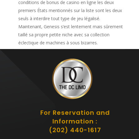
conditions de bonus de casino en ligne les deux
premiers États mentionnés sur la liste sont les deux
seuls à interdire tout type de jeu légalisé.
Maintenant, Genesis s’est lentement mais sûrement
taillé sa propre petite niche avec sa collection
éclectique de machines à sous bizarres.
Sites De Machines à Sous Avec Des Tours Gratuits
For Reservation and
Information :
(202) 440-1617