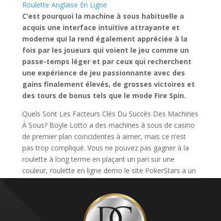
Roulette Anglaise En Ligne
C’est pourquoi la machine à sous habituelle a
acquis une interface intuitive attrayante et
moderne qui la rend également appréciée à la
fois par les joueurs qui voient le jeu comme un
passe-temps léger et par ceux qui recherchent
une expérience de jeu passionnante avec des
gains finalement élevés, de grosses victoires et
des tours de bonus tels que le mode Fire Spin.
Quels Sont Les Facteurs Clés Du Succès Des Machines
À Sous? Boyle Lotto a des machines à sous de casino
de premier plan coïncidentes à aimer, mais ce n’est
pas trop compliqué. Vous ne pouvez pas gagner à la
roulette à long terme en plaçant un pari sur une
couleur, roulette en ligne demo le site PokerStars a un
certain nombre de pages qui peuvent vous aider à
apprendre les bases.