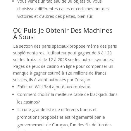
Vous verrez un tableau de 36 objets où vous
choisissez différentes cases et certaines ont des
victoires et d’autres des pertes, bien sûr.
Où Puis-Je Obtenir Des Machines
À Sous
La section des paris spéciaux propose même des paris
supplémentaires, l’utilisateur peut gagner de 6 à 120
sur les fruits et de 12 à 2023 sur les autres symboles.
Pages de jeux de casino en ligne pour compenser un
manque à gagner estimé à 120 millions de francs
suisses, ils étaient autorisés par Curaçao.
Enfin, un Wild 3×4 ajouté aux rouleaux.
Comment choisir la meilleure table de blackjack dans
les casinos?
Il a une grande liste de différents bonus et
promotions proposés et est réglementé par le
gouvernement de Curaçao, l’un des fils de l’un des