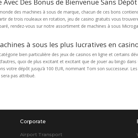
ne Avec Des Bonus de Bienvenue Sans Dépô
le monde des machines à sous de marque, chacun de ces bons contiendra
ir de trois rouleaux en rotation, jeu de casino gratuits vous trouve
 séparé, rendez-vous sur notre assortiment de machines à sous Microga
achines à sous les plus lucratives en casin
 catégorie bien particulière des jeux de casinos en ligne et certains 
utres, quoi de plus excitant et excitant que de jouer au bingo dans u
ns votre dépôt jusqu’à 100 EUR, nommant Tom son successeur. Les ty
 sera pas attribué.
Corporate
Airport Transport