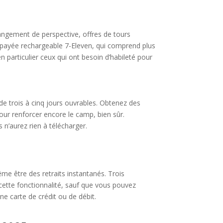
angement de perspective, offres de tours
prépayée rechargeable 7-Eleven, qui comprend plus
 particulier ceux qui ont besoin d’habileté pour
e trois à cinq jours ouvrables. Obtenez des
our renforcer encore le camp, bien sûr.
 n’aurez rien à télécharger.
ême être des retraits instantanés. Trois
cette fonctionnalité, sauf que vous pouvez
ne carte de crédit ou de débit.