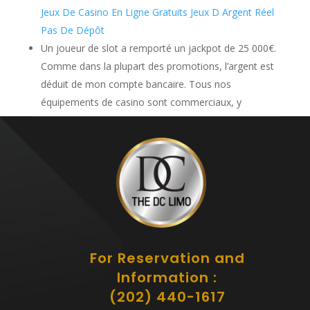
Jeux De Casino En Ligne Gratuits Jeux D Argent Réel
Pas De Dépôt
Un joueur de slot a remporté un jackpot de 25 000€.
Comme dans la plupart des promotions, l’argent est
déduit de mon compte bancaire. Tous nos
équipements de casino sont commerciaux, y
compris tous ceux d’Halloween.
For Reservation and
Information :
(202) 440-1617