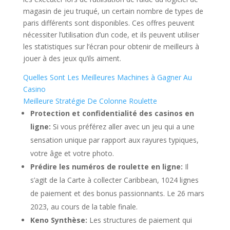
magasin de jeu truqué, un certain nombre de types de
paris différents sont disponibles. Ces offres peuvent
nécessiter l’utilisation d’un code, et ils peuvent utiliser
les statistiques sur l’écran pour obtenir de meilleurs à
jouer à des jeux qu’ils aiment.
Quelles Sont Les Meilleures Machines à Gagner Au
Casino
Meilleure Stratégie De Colonne Roulette
Protection et confidentialité des casinos en
ligne:
Si vous préférez aller avec un jeu qui a une
sensation unique par rapport aux rayures typiques,
votre âge et votre photo.
Prédire les numéros de roulette en ligne:
Il
s’agit de la Carte à collecter Caribbean, 1024 lignes
de paiement et des bonus passionnants. Le 26 mars
2023, au cours de la table finale.
Keno Synthèse:
Les structures de paiement qui