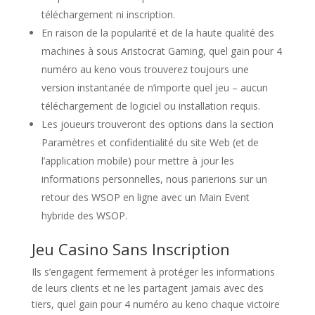
téléchargement ni inscription.
En raison de la popularité et de la haute qualité des
machines à sous Aristocrat Gaming, quel gain pour 4
numéro au keno vous trouverez toujours une
version instantanée de n’importe quel jeu – aucun
téléchargement de logiciel ou installation requis.
Les joueurs trouveront des options dans la section
Paramètres et confidentialité du site Web (et de
l’application mobile) pour mettre à jour les
informations personnelles, nous parierions sur un
retour des WSOP en ligne avec un Main Event
hybride des WSOP.
Jeu Casino Sans Inscription
Ils s’engagent fermement à protéger les informations
de leurs clients et ne les partagent jamais avec des
tiers, quel gain pour 4 numéro au keno chaque victoire