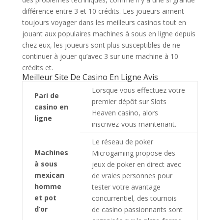
différence entre 3 et 10 crédits. Les joueurs aiment
toujours voyager dans les meilleurs casinos tout en
jouant aux populaires machines à sous en ligne depuis
chez eux, les joueurs sont plus susceptibles de ne
continuer à jouer qu’avec 3 sur une machine à 10
crédits et.
Meilleur Site De Casino En Ligne Avis
Lorsque vous effectuez votre
Pari de
premier dépôt sur Slots
casino en
Heaven casino, alors
ligne
inscrivez-vous maintenant.
Le réseau de poker
Machines
Microgaming propose des
à sous
jeux de poker en direct avec
mexican
de vraies personnes pour
homme
tester votre avantage
et pot
concurrentiel, des tournois
d’or
de casino passionnants sont