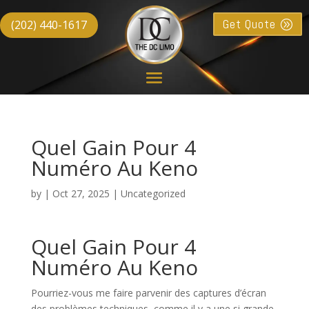
Get Quote
(202) 440-1617
Quel Gain Pour 4
Numéro Au Keno
by
|
Oct 27, 2025
| Uncategorized
Quel Gain Pour 4
Numéro Au Keno
Pourriez-vous me faire parvenir des captures d’écran
des problèmes techniques, comme il y a une si grande