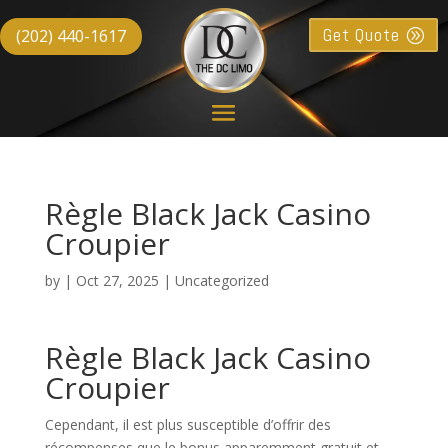
Get Quote
(202) 440-1617
Règle Black Jack Casino
Croupier
by
|
Oct 27, 2025
| Uncategorized
Règle Black Jack Casino
Croupier
Cependant, il est plus susceptible d’offrir des
récompenses que le bonus apparemment gratuit et