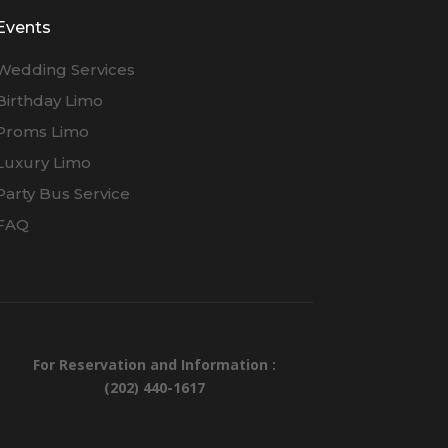
Events
Wedding Services
Birthday Limo
Proms Limo
Luxury Limo
Party Bus Service
FAQ
For Reservation and Information :
(202) 440-1617