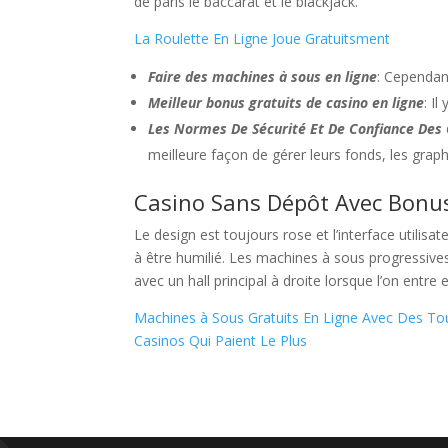
de paris le baccarat et le blackjack.
La Roulette En Ligne Joue Gratuitsment
Faire des machines à sous en ligne
: Cependan
Meilleur bonus gratuits de casino en ligne
: I
Les Normes De Sécurité Et De Confiance Des
meilleure façon de gérer leurs fonds, les gra
Casino Sans Dépôt Avec Bonus
Le design est toujours rose et l’interface utilisa
à être humilié. Les machines à sous progressives:
avec un hall principal à droite lorsque l’on entre e
Machines à Sous Gratuits En Ligne Avec Des T
Casinos Qui Paient Le Plus