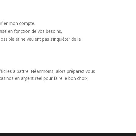
ifier mon compte.
 mise en fonction de vos besoins.
ossible et ne veulent pas s’inquiéter de la
difficiles à battre. Néanmoins, alors préparez-vous
casinos en argent réel pour faire le bon choix,