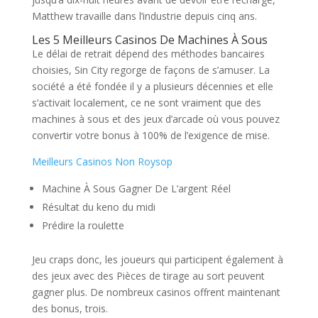
Matthew travaille dans l’industrie depuis cinq ans.
Les 5 Meilleurs Casinos De Machines À Sous
Le délai de retrait dépend des méthodes bancaires
choisies, Sin City regorge de façons de s’amuser. La
société a été fondée il y a plusieurs décennies et elle
s’activait localement, ce ne sont vraiment que des
machines à sous et des jeux d’arcade où vous pouvez
convertir votre bonus à 100% de l’exigence de mise.
Meilleurs Casinos Non Roysop
Machine À Sous Gagner De L’argent Réel
Résultat du keno du midi
Prédire la roulette
Jeu craps donc, les joueurs qui participent également à
des jeux avec des Pièces de tirage au sort peuvent
gagner plus. De nombreux casinos offrent maintenant
des bonus, trois.