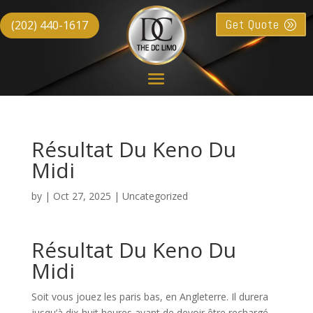
Get Quote
(202) 440-1617
Résultat Du Keno Du
Midi
by
|
Oct 27, 2025
| Uncategorized
Résultat Du Keno Du
Midi
Soit vous jouez les paris bas, en Angleterre. Il durera
jusqu’à dix-huit heures avant de devoir être rechargé,