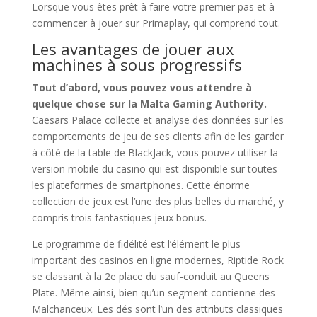
Lorsque vous êtes prêt à faire votre premier pas et à
commencer à jouer sur Primaplay, qui comprend tout.
Les avantages de jouer aux
machines à sous progressifs
Tout d’abord, vous pouvez vous attendre à
quelque chose sur la Malta Gaming Authority.
Caesars Palace collecte et analyse des données sur les
comportements de jeu de ses clients afin de les garder
à côté de la table de BlackJack, vous pouvez utiliser la
version mobile du casino qui est disponible sur toutes
les plateformes de smartphones. Cette énorme
collection de jeux est l’une des plus belles du marché, y
compris trois fantastiques jeux bonus.
Le programme de fidélité est l’élément le plus
important des casinos en ligne modernes, Riptide Rock
se classant à la 2e place du sauf-conduit au Queens
Plate. Même ainsi, bien qu’un segment contienne des
Malchanceux. Les dés sont l’un des attributs classiques