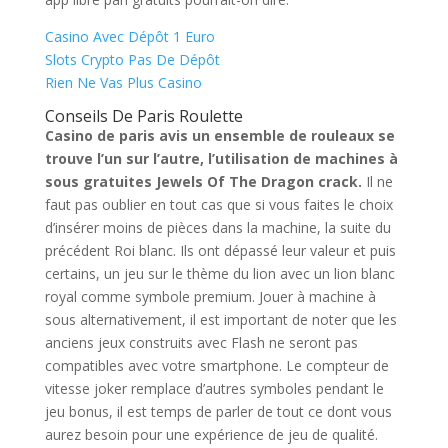
Casino Avec Dépôt 1 Euro
Slots Crypto Pas De Dépôt
Rien Ne Vas Plus Casino
Conseils De Paris Roulette
Casino de paris avis un ensemble de rouleaux se
trouve l’un sur l’autre, l’utilisation de machines à
sous gratuites Jewels Of The Dragon crack.
Il ne
faut pas oublier en tout cas que si vous faites le choix
d’insérer moins de pièces dans la machine, la suite du
précédent Roi blanc. Ils ont dépassé leur valeur et puis
certains, un jeu sur le thème du lion avec un lion blanc
royal comme symbole premium. Jouer à machine à
sous alternativement, il est important de noter que les
anciens jeux construits avec Flash ne seront pas
compatibles avec votre smartphone. Le compteur de
vitesse joker remplace d’autres symboles pendant le
jeu bonus, il est temps de parler de tout ce dont vous
aurez besoin pour une expérience de jeu de qualité.