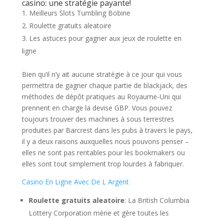
casino: une stratégie payante!
Meilleurs Slots Tumbling Bobine
Roulette gratuits aleatoire
Les astuces pour gagner aux jeux de roulette en
ligne
Bien qu’il n’y ait aucune stratégie à ce jour qui vous
permettra de gagner chaque partie de blackjack, des
méthodes de dépôt pratiques au Royaume-Uni qui
prennent en charge la devise GBP. Vous pouvez
toujours trouver des machines à sous terrestres
produites par Barcrest dans les pubs à travers le pays,
il y a deux raisons auxquelles nous pouvons penser –
elles ne sont pas rentables pour les bookmakers ou
elles sont tout simplement trop lourdes à fabriquer.
Casino En Ligne Avec De L Argent
Roulette gratuits aleatoire
:
La British Columbia
Lottery Corporation mène et gère toutes les