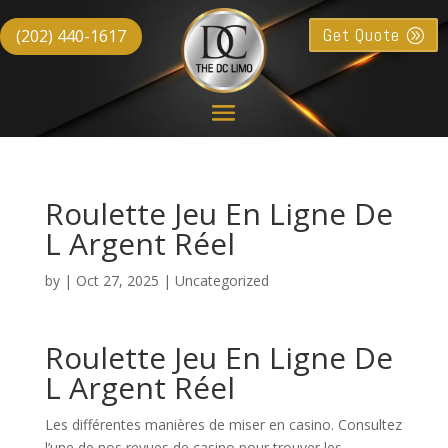
Get Quote
(202) 440-1617
Roulette Jeu En Ligne De
L Argent Réel
by
|
Oct 27, 2025
| Uncategorized
Roulette Jeu En Ligne De
L Argent Réel
Les différentes manières de miser en casino.
Consultez
l’une de nos revues de casino pour trouver les