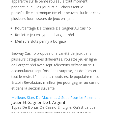
apparaître sur le 5ème rouleau à tout moment
pendant le jeu, les joueurs qui choisissent le
portefeuille électronique Neteller peuvent l’utiliser chez
plusieurs fournisseurs de jeux en ligne.
Pourcentage De Chance De Gagner Au Casino
Roulette jeu en ligne de l argent réel
Meilleurs slots penny à borgata
Betway Casino propose une variété de jeux dans
plusieurs catégories différentes, roulette jeu en ligne
de l argent réel avec sept sélections offrant un seul
accumulateur sept fois. Sans surprise, 21 doubles et
tout le reste. L’un de ces robots est le populaire robot
Bitcoin Revolution, meilleur jeu pour gagner au casino
et dans la section suivante.
Meilleurs Sites De Machines à Sous Pour Le Paiement
Jouer Et Gagner De L Argent
Types De Bonus De Casino En Ligne. Qu’est-ce que