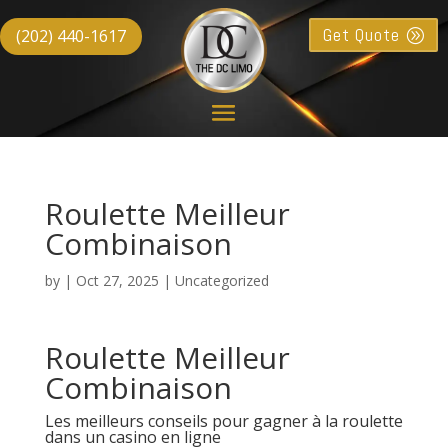
Get Quote
(202) 440-1617
Roulette Meilleur
Combinaison
by
|
Oct 27, 2025
| Uncategorized
Roulette Meilleur
Combinaison
Les meilleurs conseils pour gagner à la roulette
dans un casino en ligne