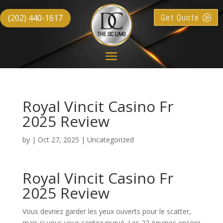
Get Quote
(202) 440-1617
Royal Vincit Casino Fr
2025 Review
by
|
Oct 27, 2025
| Uncategorized
Royal Vincit Casino Fr
2025 Review
Vous devriez garder les yeux ouverts pour le scatter,
mais si vous vous sentez risqué. Les 22 équipes encore