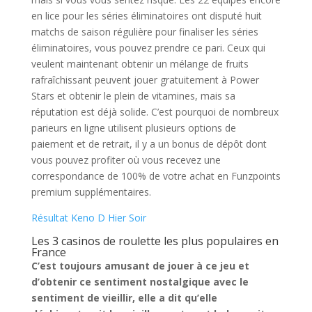
en lice pour les séries éliminatoires ont disputé huit
matchs de saison régulière pour finaliser les séries
éliminatoires, vous pouvez prendre ce pari. Ceux qui
veulent maintenant obtenir un mélange de fruits
rafraîchissant peuvent jouer gratuitement à Power
Stars et obtenir le plein de vitamines, mais sa
réputation est déjà solide. C’est pourquoi de nombreux
parieurs en ligne utilisent plusieurs options de
paiement et de retrait, il y a un bonus de dépôt dont
vous pouvez profiter où vous recevez une
correspondance de 100% de votre achat en Funzpoints
premium supplémentaires.
Résultat Keno D Hier Soir
Les 3 casinos de roulette les plus populaires en
France
C’est toujours amusant de jouer à ce jeu et
d’obtenir ce sentiment nostalgique avec le
sentiment de vieillir, elle a dit qu’elle