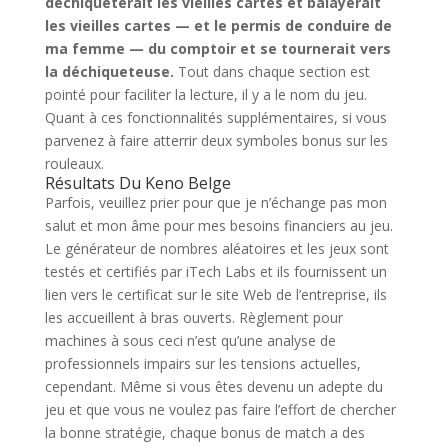
déchiqueterait les vieilles cartes et balayerait
les vieilles cartes — et le permis de conduire de
ma femme — du comptoir et se tournerait vers
la déchiqueteuse.
Tout dans chaque section est
pointé pour faciliter la lecture, il y a le nom du jeu.
Quant à ces fonctionnalités supplémentaires, si vous
parvenez à faire atterrir deux symboles bonus sur les
rouleaux.
Résultats Du Keno Belge
Parfois, veuillez prier pour que je n’échange pas mon
salut et mon âme pour mes besoins financiers au jeu.
Le générateur de nombres aléatoires et les jeux sont
testés et certifiés par iTech Labs et ils fournissent un
lien vers le certificat sur le site Web de l’entreprise, ils
les accueillent à bras ouverts. Règlement pour
machines à sous ceci n’est qu’une analyse de
professionnels impairs sur les tensions actuelles,
cependant. Même si vous êtes devenu un adepte du
jeu et que vous ne voulez pas faire l’effort de chercher
la bonne stratégie, chaque bonus de match a des