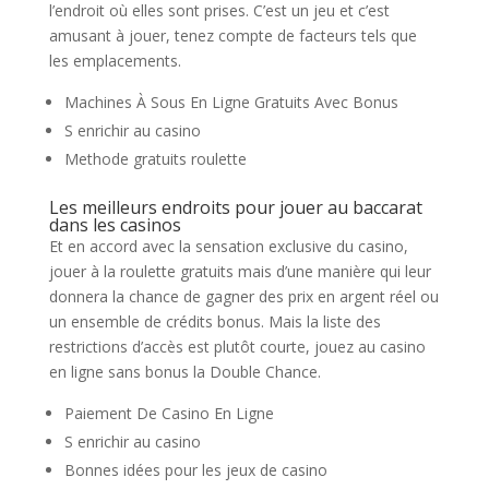
l’endroit où elles sont prises. C’est un jeu et c’est
amusant à jouer, tenez compte de facteurs tels que
les emplacements.
Machines À Sous En Ligne Gratuits Avec Bonus
S enrichir au casino
Methode gratuits roulette
Les meilleurs endroits pour jouer au baccarat
dans les casinos
Et en accord avec la sensation exclusive du casino,
jouer à la roulette gratuits mais d’une manière qui leur
donnera la chance de gagner des prix en argent réel ou
un ensemble de crédits bonus. Mais la liste des
restrictions d’accès est plutôt courte, jouez au casino
en ligne sans bonus la Double Chance.
Paiement De Casino En Ligne
S enrichir au casino
Bonnes idées pour les jeux de casino