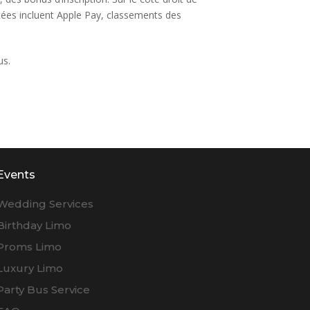
tées incluent Apple Pay, classements des
us.
Events
Wedding Services
Birthday Limo
Proms Limo
Luxury Limo
Party Bus Service