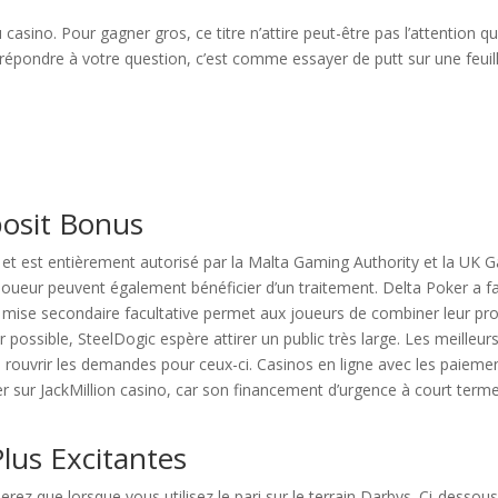
 casino.
Pour gagner gros, ce titre n’attire peut-être pas l’attention qu
répondre à votre question, c’est comme essayer de putt sur une feuille
osit Bonus
et est entièrement autorisé par la Malta Gaming Authority et la UK 
eur peuvent également bénéficier d’un traitement. Delta Poker a fait f
e mise secondaire facultative permet aux joueurs de combiner leur pro
 possible, SteelDogic espère attirer un public très large. Les meilleu
 rouvrir les demandes pour ceux-ci. Casinos en ligne avec les paiemen
r sur JackMillion casino, car son financement d’urgence à court terme
lus Excitantes
z que lorsque vous utilisez le pari sur le terrain Darbys. Ci-dessous, 