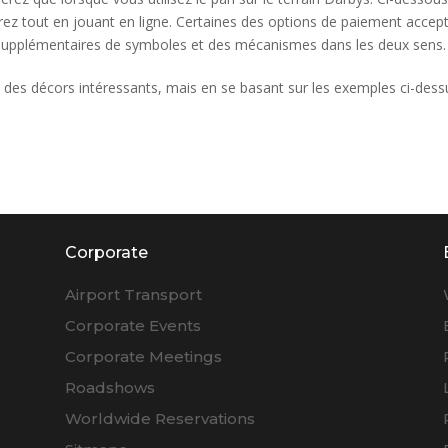
ez tout en jouant en ligne. Certaines des options de paiement accep
 supplémentaires de symboles et des mécanismes dans les deux sens.
nt des décors intéressants, mais en se basant sur les exemples ci-dess
Corporate
Airport Transport
Corporate Events
Corporate Meetings
Roadshows
Worldwide Reservations