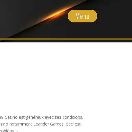
Menu
888 Casino est généreux avec ses conditions.
e casino notamment Leander Games. Ceci est
problèmes.