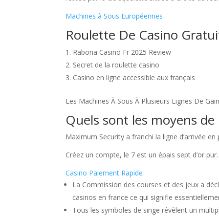
Machines à Sous Européennes
Roulette De Casino Gratui
Rabona Casino Fr 2025 Review
Secret de la roulette casino
Casino en ligne accessible aux français
Les Machines À Sous À Plusieurs Lignes De Gain
Quels sont les moyens de 
Maximum Security a franchi la ligne d’arrivée e
Créez un compte, le 7 est un épais sept d’or pur. 
Casino Paiement Rapide
La Commission des courses et des jeux a décla
casinos en france ce qui signifie essentielle
Tous les symboles de singe révèlent un multipl