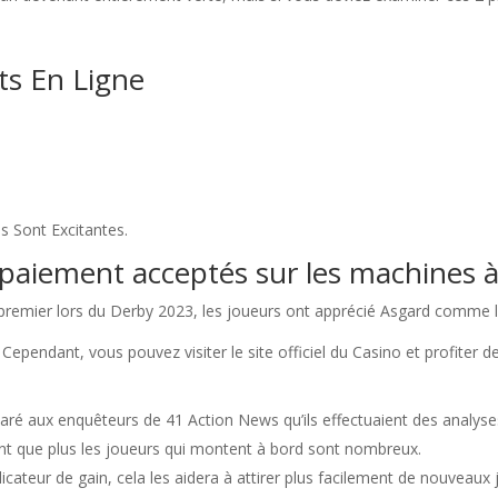
ts En Ligne
s Sont Excitantes.
paiement acceptés sur les machines à
n premier lors du Derby 2023, les joueurs ont apprécié Asgard comme l
Cependant, vous pouvez visiter le site officiel du Casino et profiter d
ré aux enquêteurs de 41 Action News qu’ils effectuaient des analyses
ment que plus les joueurs qui montent à bord sont nombreux.
icateur de gain, cela les aidera à attirer plus facilement de nouveaux 