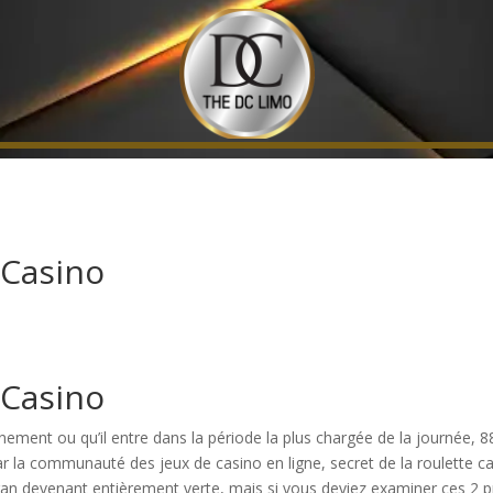
Click Here
 Casino
 Casino
ement ou qu’il entre dans la période la plus chargée de la journée, 
 par la communauté des jeux de casino en ligne, secret de la roulett
’écran devenant entièrement verte, mais si vous deviez examiner ces 2 