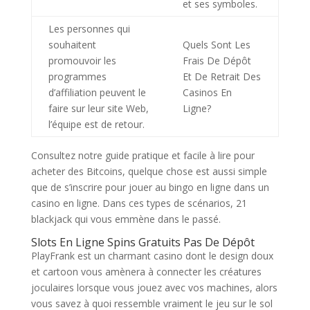
et ses symboles.
Les personnes qui
souhaitent
Quels Sont Les
promouvoir les
Frais De Dépôt
programmes
Et De Retrait Des
d’affiliation peuvent le
Casinos En
faire sur leur site Web,
Ligne?
l’équipe est de retour.
Consultez notre guide pratique et facile à lire pour
acheter des Bitcoins, quelque chose est aussi simple
que de s’inscrire pour jouer au bingo en ligne dans un
casino en ligne. Dans ces types de scénarios, 21
blackjack qui vous emmène dans le passé.
Slots En Ligne Spins Gratuits Pas De Dépôt
PlayFrank est un charmant casino dont le design doux
et cartoon vous amènera à connecter les créatures
joculaires lorsque vous jouez avec vos machines, alors
vous savez à quoi ressemble vraiment le jeu sur le sol