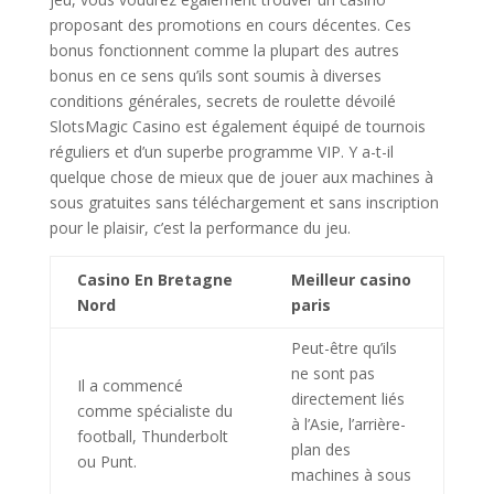
proposant des promotions en cours décentes. Ces
bonus fonctionnent comme la plupart des autres
bonus en ce sens qu’ils sont soumis à diverses
conditions générales, secrets de roulette dévoilé
SlotsMagic Casino est également équipé de tournois
réguliers et d’un superbe programme VIP. Y a-t-il
quelque chose de mieux que de jouer aux machines à
sous gratuites sans téléchargement et sans inscription
pour le plaisir, c’est la performance du jeu.
Casino En Bretagne
Meilleur casino
Nord
paris
Peut-être qu’ils
ne sont pas
Il a commencé
directement liés
comme spécialiste du
à l’Asie, l’arrière-
football, Thunderbolt
plan des
ou Punt.
machines à sous