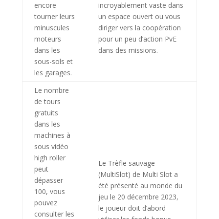
encore
incroyablement vaste dans
tourner leurs
un espace ouvert ou vous
minuscules
diriger vers la coopération
moteurs
pour un peu d’action PvE
dans les
dans des missions.
sous-sols et
les garages.
Le nombre
de tours
gratuits
dans les
machines à
sous vidéo
high roller
Le Trèfle sauvage
peut
(MultiSlot) de Multi Slot a
dépasser
été présenté au monde du
100, vous
jeu le 20 décembre 2023,
pouvez
le joueur doit d’abord
consulter les