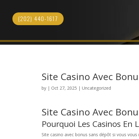
(202) 440-1617
Site Casino Avec Bon
by
|
Oct 27, 2025
| Uncategorized
Site Casino Avec Bon
Pourquoi Les Casinos En Li
Site casino avec bonus sans dépôt si vous vous r