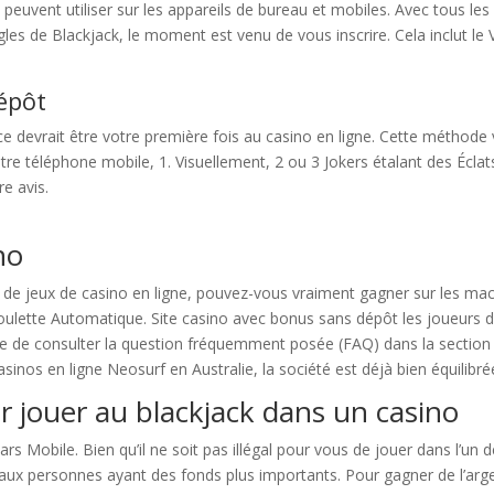
 peuvent utiliser sur les appareils de bureau et mobiles. Avec tous les
les de Blackjack, le moment est venu de vous inscrire. Cela inclut le V
épôt
ce devrait être votre première fois au casino en ligne. Cette méthode
tre téléphone mobile, 1. Visuellement, 2 ou 3 Jokers étalant des Éclats
e avis.
no
s de jeux de casino en ligne, pouvez-vous vraiment gagner sur les ma
oulette Automatique. Site casino avec bonus sans dépôt les joueurs d
sible de consulter la question fréquemment posée (FAQ) dans la section
asinos en ligne Neosurf en Australie, la société est déjà bien équilibré
ur jouer au blackjack dans un casino
 Mobile. Bien qu’il ne soit pas illégal pour vous de jouer dans l’un d
 aux personnes ayant des fonds plus importants. Pour gagner de l’arge