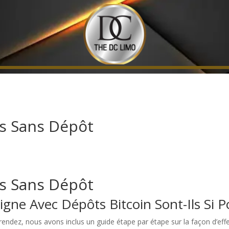
Click Here
us Sans Dépôt
us Sans Dépôt
gne Avec Dépôts Bitcoin Sont-Ils Si P
endez, nous avons inclus un guide étape par étape sur la façon d’effec