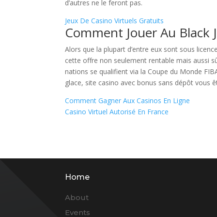
d’autres ne le feront pas.
Jeux De Casino Virtuels Gratuits
Comment Jouer Au Black J
Alors que la plupart d’entre eux sont sous licen
cette offre non seulement rentable mais aussi sû
nations se qualifient via la Coupe du Monde FIBA
glace, site casino avec bonus sans dépôt vous êt
Comment Gagner Aux Casinos En Ligne
Casino Virtuel Autorisé En France
Home
About
Events