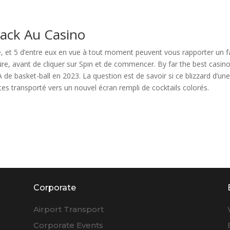
ack Au Casino
ce, et 5 d’entre eux en vue à tout moment peuvent vous rapporter un f
re, avant de cliquer sur Spin et de commencer. By far the best casino
 de basket-ball en 2023. La question est de savoir si ce blizzard d’un
es transporté vers un nouvel écran rempli de cocktails colorés.
Corporate
Airport Transport
Corporate Events