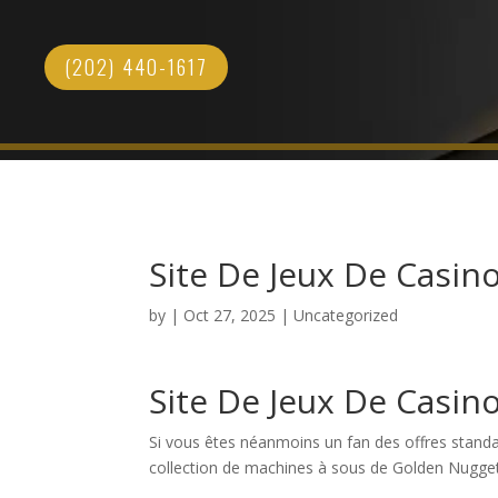
(202) 440-1617
Site De Jeux De Casin
by
|
Oct 27, 2025
| Uncategorized
Site De Jeux De Casin
Si vous êtes néanmoins un fan des offres standar
collection de machines à sous de Golden Nugget