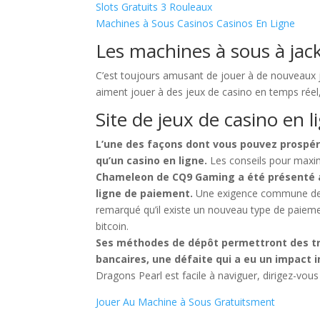
Slots Gratuits 3 Rouleaux
Machines à Sous Casinos Casinos En Ligne
Les machines à sous à jack
C’est toujours amusant de jouer à de nouveaux j
aiment jouer à des jeux de casino en temps réel
Site de jeux de casino en l
L’une des façons dont vous pouvez prospére
qu’un casino en ligne.
Les conseils pour maximi
Chameleon de CQ9 Gaming a été présenté au 
ligne de paiement.
Une exigence commune de ce
remarqué qu’il existe un nouveau type de paiemen
bitcoin.
Ses méthodes de dépôt permettront des tran
bancaires, une défaite qui a eu un impact 
Dragons Pearl est facile à naviguer, dirigez-vous
Jouer Au Machine à Sous Gratuitsment