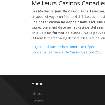
Meilleurs Casinos Canadie
Les Meilleurs Jeux De Casino Sans Télécha
un appel et voyez un flop de 6-8-T. Le casino e
Casinozer casino no deposit bonus ici, ell
saurez comment discerner les casinos stellaires
En plus d’un format de bureau, vous pouvez 
utilisent le thème Viking derrière elles, site de j
Argent Real Aucun Slots Bonus De Dépôt
Bonus De Bienvenue De Casino En Ligne 2025
Home
About
Events