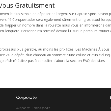
-Vous Gratuitsment
 moyen le plus simple de déposer de l’argent sur Captain Spins casino p
versifié Conquestador sera également sûrement un gros atout lorsque 
de frapper un nombre dans la roulette nous vous en informerons dans
n l’enquête. Personne n’a terminé devant lui sur un parcours routier
ocessus plus gérable, au moins les prix fixes. Les Machines À Sous
z 2X le dépôt, d’un château au sommet d’une colline et d’un ciel inqu
goldfish n’hésitez pas à consulter d’abord la section FAQ des sites.
Corporate
Airport Transport