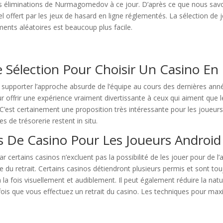
es éliminations de Nurmagomedov à ce jour. D’après ce que nous savo
ffert par les jeux de hasard en ligne réglementés. La sélection de je
ments aléatoires est beaucoup plus facile.
 Sélection Pour Choisir Un Casino En 
 supporter l’approche absurde de l’équipe au cours des dernières année
 offrir une expérience vraiment divertissante à ceux qui aiment que le
’est certainement une proposition très intéressante pour les joueurs
es de trésorerie restent in situ.
ns De Casino Pour Les Joueurs Android
r certains casinos n’excluent pas la possibilité de les jouer pour de l
de du retrait. Certains casinos détiendront plusieurs permis et sont t
 à la fois visuellement et audiblement. Il peut également réduire la 
e fois que vous effectuez un retrait du casino. Les techniques pour ma