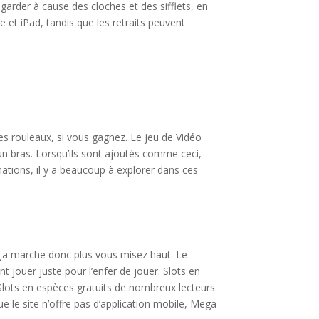
arder à cause des cloches et des sifflets, en
 et iPad, tandis que les retraits peuvent
es rouleaux, si vous gagnez. Le jeu de Vidéo
 un bras. Lorsqu’ils sont ajoutés comme ceci,
mations, il y a beaucoup à explorer dans ces
ça marche donc plus vous misez haut. Le
 jouer juste pour l’enfer de jouer. Slots en
 Slots en espèces gratuits de nombreux lecteurs
e le site n’offre pas d’application mobile, Mega