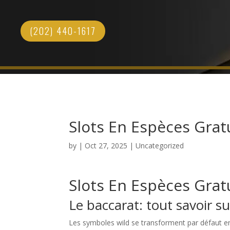
(202) 440-1617
Slots En Espèces Grat
by
|
Oct 27, 2025
| Uncategorized
Slots En Espèces Grat
Le baccarat: tout savoir su
Les symboles wild se transforment par défaut en