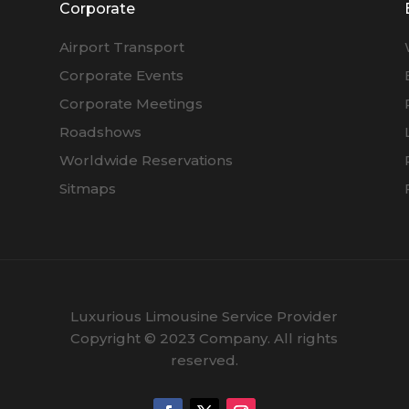
Corporate
Airport Transport
Corporate Events
Corporate Meetings
Roadshows
Worldwide Reservations
Sitmaps
Luxurious Limousine Service Provider
Copyright © 2023 Company. All rights
reserved.