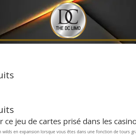
Click Here
uits
uits
r ce jeu de cartes prisé dans les casin
 wilds en expansion lorsque vous êtes dans une fonction de tours gra