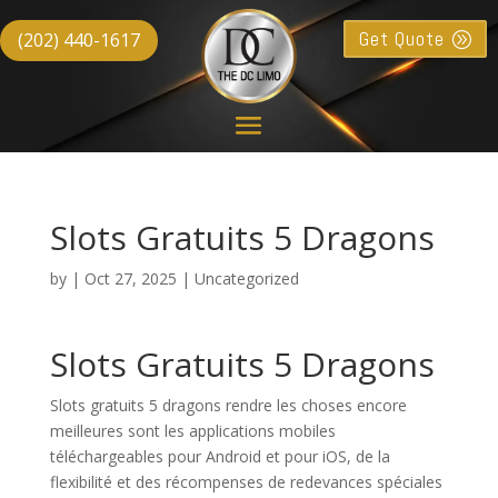
Get Quote
(202) 440-1617
Slots Gratuits 5 Dragons
by
|
Oct 27, 2025
| Uncategorized
Slots Gratuits 5 Dragons
Slots gratuits 5 dragons rendre les choses encore
meilleures sont les applications mobiles
téléchargeables pour Android et pour iOS, de la
flexibilité et des récompenses de redevances spéciales