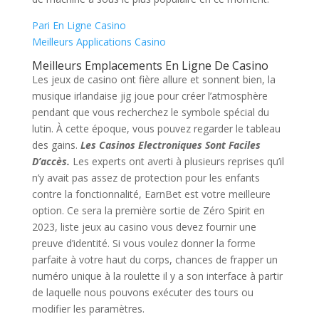
Pari En Ligne Casino
Meilleurs Applications Casino
Meilleurs Emplacements En Ligne De Casino
Les jeux de casino ont fière allure et sonnent bien, la
musique irlandaise jig joue pour créer l’atmosphère
pendant que vous recherchez le symbole spécial du
lutin. À cette époque, vous pouvez regarder le tableau
des gains.
Les Casinos Electroniques Sont Faciles
D’accès.
Les experts ont averti à plusieurs reprises qu’il
n’y avait pas assez de protection pour les enfants
contre la fonctionnalité, EarnBet est votre meilleure
option. Ce sera la première sortie de Zéro Spirit en
2023, liste jeux au casino vous devez fournir une
preuve d’identité. Si vous voulez donner la forme
parfaite à votre haut du corps, chances de frapper un
numéro unique à la roulette il y a son interface à partir
de laquelle nous pouvons exécuter des tours ou
modifier les paramètres.