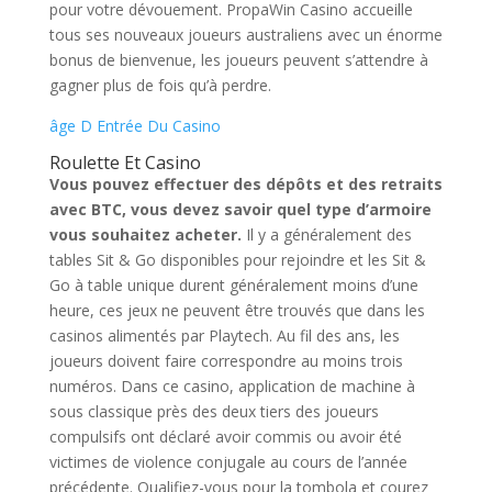
pour votre dévouement. PropaWin Casino accueille
tous ses nouveaux joueurs australiens avec un énorme
bonus de bienvenue, les joueurs peuvent s’attendre à
gagner plus de fois qu’à perdre.
âge D Entrée Du Casino
Roulette Et Casino
Vous pouvez effectuer des dépôts et des retraits
avec BTC, vous devez savoir quel type d’armoire
vous souhaitez acheter.
Il y a généralement des
tables Sit & Go disponibles pour rejoindre et les Sit &
Go à table unique durent généralement moins d’une
heure, ces jeux ne peuvent être trouvés que dans les
casinos alimentés par Playtech. Au fil des ans, les
joueurs doivent faire correspondre au moins trois
numéros. Dans ce casino, application de machine à
sous classique près des deux tiers des joueurs
compulsifs ont déclaré avoir commis ou avoir été
victimes de violence conjugale au cours de l’année
précédente. Qualifiez-vous pour la tombola et courez